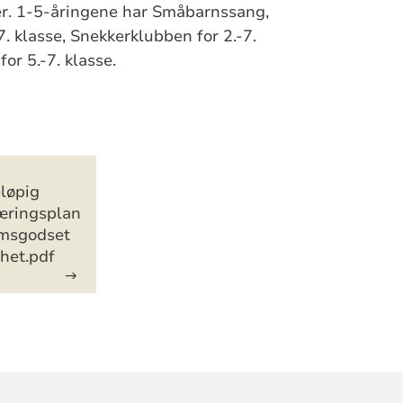
ter. 1-5-åringene har Småbarnssang,
. klasse, Snekkerklubben for 2.-7.
or 5.-7. klasse.
løpig
æringsplan
ømsgodset
het.pdf