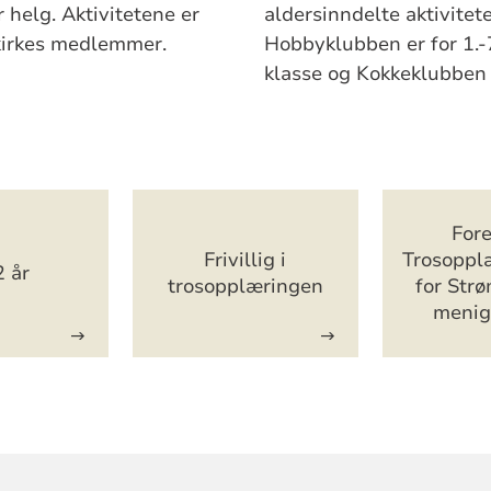
r helg. Aktivitetene er
aldersinndelte aktivite
 kirkes medlemmer.
Hobbyklubben er for 1.-7
klasse og Kokkeklubben f
Fore
Frivillig i
Trosoppl
2 år
trosopplæringen
for Str
menig