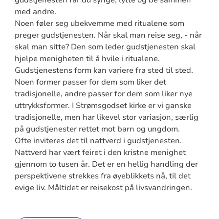
gudstjenesten får du synge, lytte og be sammen
med andre.
Noen føler seg ubekvemme med ritualene som
preger gudstjenesten. Når skal man reise seg, - når
skal man sitte? Den som leder gudstjenesten skal
hjelpe menigheten til å hvile i ritualene.
Gudstjenestens form kan variere fra sted til sted.
Noen former passer for dem som liker det
tradisjonelle, andre passer for dem som liker nye
uttrykksformer. I Strømsgodset kirke er vi ganske
tradisjonelle, men har likevel stor variasjon, særlig
på gudstjenester rettet mot barn og ungdom.
Ofte inviteres det til nattverd i gudstjenesten.
Nattverd har vært feiret i den kristne menighet
gjennom to tusen år. Det er en hellig handling der
perspektivene strekkes fra øyeblikkets nå, til det
evige liv. Måltidet er reisekost på livsvandringen.