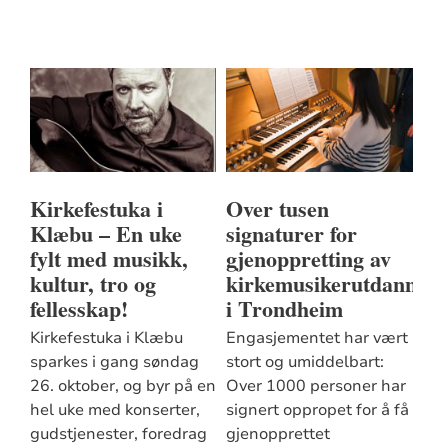
Kirkefestuka i
Over tusen
Klæbu – En uke
signaturer for
fylt med musikk,
gjenoppretting av
kultur, tro og
kirkemusikerutdanning
fellesskap!
i Trondheim
Kirkefestuka i Klæbu
Engasjementet har vært
sparkes i gang søndag
stort og umiddelbart:
26. oktober, og byr på en
Over 1000 personer har
hel uke med konserter,
signert oppropet for å få
gudstjenester, foredrag
gjenopprettet