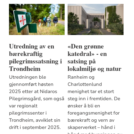
Utredning av en
«Den grønne
bærekraftig
katedral» - en
pilegrimssatsning i
satsing på
Trondheim
lokalmiljø og natur
Utredningen ble
Ranheim og
gjennomført høsten
Charlottenlund
2025 etter at Nidaros
menighet tar et stort
Pilegrimsgård, som også
steg inn i fremtiden. De
var regionalt
ønsker å bli en
pilegrimssenter i
foregangsmenighet for
Trondheim, avviklet sin
bærekraft og vern av
drift i september 2025.
skaperverket – hånd i