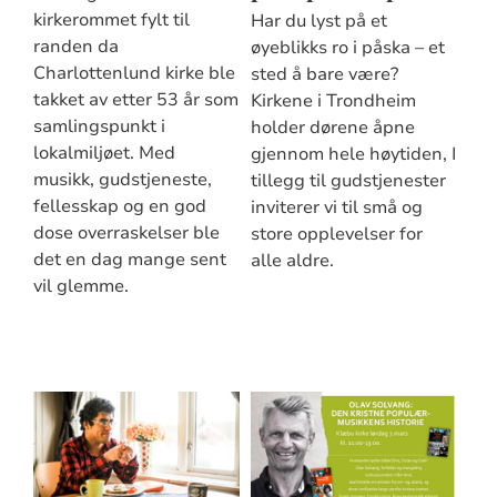
kirkerommet fylt til
Har du lyst på et
randen da
øyeblikks ro i påska – et
Charlottenlund kirke ble
sted å bare være?
takket av etter 53 år som
Kirkene i Trondheim
samlingspunkt i
holder dørene åpne
lokalmiljøet. Med
gjennom hele høytiden, I
musikk, gudstjeneste,
tillegg til gudstjenester
fellesskap og en god
inviterer vi til små og
dose overraskelser ble
store opplevelser for
det en dag mange sent
alle aldre.
vil glemme.