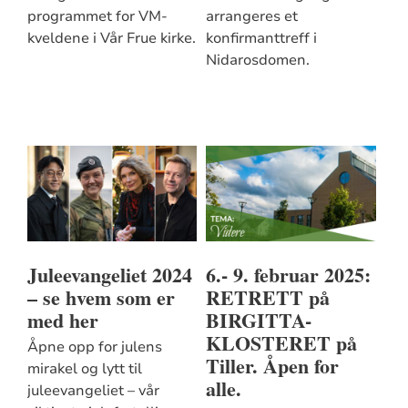
programmet for VM-
arrangeres et
kveldene i Vår Frue kirke.
konfirmanttreff i
Nidarosdomen.
Juleevangeliet 2024
6.- 9. februar 2025:
– se hvem som er
RETRETT på
med her
BIRGITTA-
KLOSTERET på
Åpne opp for julens
Tiller. Åpen for
mirakel og lytt til
alle.
juleevangeliet – vår