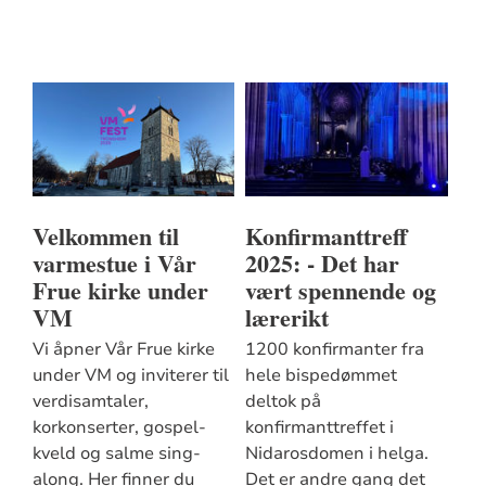
Velkommen til
Konfirmanttreff
varmestue i Vår
2025: - Det har
Frue kirke under
vært spennende og
VM
lærerikt
Vi åpner Vår Frue kirke
1200 konfirmanter fra
under VM og inviterer til
hele bispedømmet
verdisamtaler,
deltok på
korkonserter, gospel-
konfirmanttreffet i
kveld og salme sing-
Nidarosdomen i helga.
along. Her finner du
Det er andre gang det