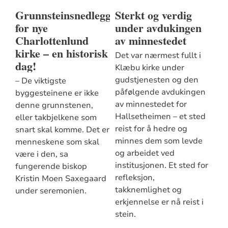
Grunnsteinsnedleggelse
Sterkt og verdig
for nye
under avdukingen
Charlottenlund
av minnestedet
kirke – en historisk
Det var nærmest fullt i
dag!
Klæbu kirke under
gudstjenesten og den
– De viktigste
påfølgende avdukingen
byggesteinene er ikke
av minnestedet for
denne grunnstenen,
Hallsetheimen – et sted
eller takbjelkene som
reist for å hedre og
snart skal komme. Det er
minnes dem som levde
menneskene som skal
og arbeidet ved
være i den, sa
institusjonen. Et sted for
fungerende biskop
refleksjon,
Kristin Moen Saxegaard
takknemlighet og
under seremonien.
erkjennelse er nå reist i
stein.