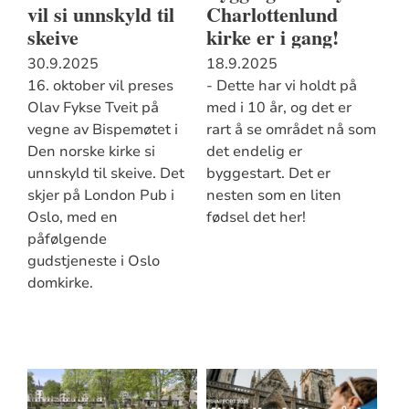
vil si unnskyld til
Charlottenlund
skeive
kirke er i gang!
30.9.2025
18.9.2025
16. oktober vil preses
- Dette har vi holdt på
Olav Fykse Tveit på
med i 10 år, og det er
vegne av Bispemøtet i
rart å se området nå som
Den norske kirke si
det endelig er
unnskyld til skeive. Det
byggestart. Det er
skjer på London Pub i
nesten som en liten
Oslo, med en
fødsel det her!
påfølgende
gudstjeneste i Oslo
domkirke.