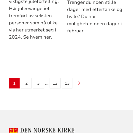
viktigste julefortelling.
Trenger du noen stille
Hør juleevangeliet
dager med ettertanke og
fremført av seksten
hvile? Du har
personer som på ulike
muligheten noen dager i
vis har utmerket seg i
februar.
2024. Se hvem her.
…
1
2
3
12
13
KONTAKTINFORMASJON