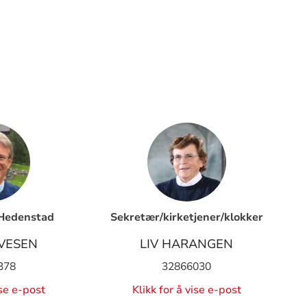
 Hedenstad
Sekretær/kirketjener/klokker
LVESEN
LIV HARANGEN
378
32866030
ise e-post
Klikk for å vise e-post