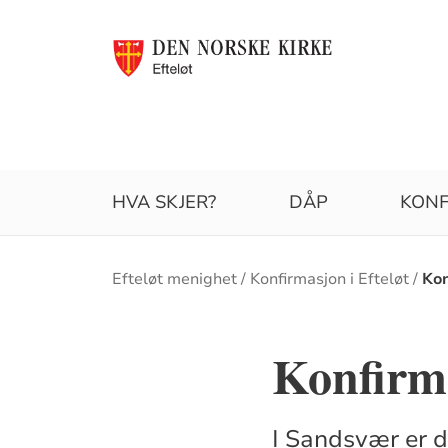
HVA SKJER?
DÅP
KONF
Brødsmulesti
Efteløt menighet
Konfirmasjon i Efteløt
Kon
Konfirm
I Sandsvær er de