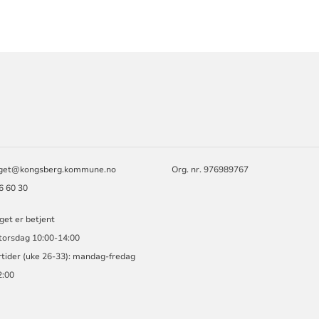
ORMASJON
rget@kongsberg.kommune.no
Org. nr. 976989767
86 60 30
get er betjent
torsdag 10:00-14:00
ider (uke 26-33): mandag-fredag
2:00