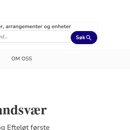
ler, arrangementer og enheter
Søk
OM OSS
Sandsvær
g Efteløt første