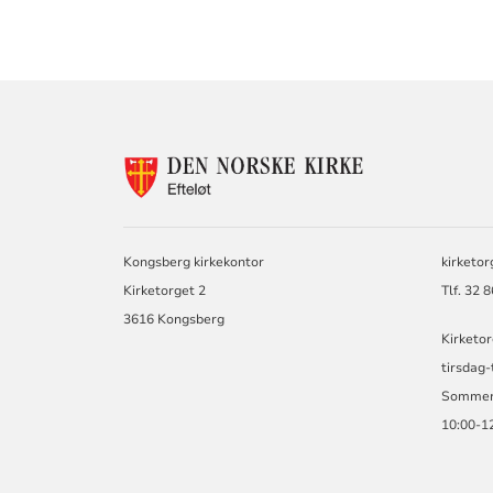
KONTAKTINF
FOR
EFTELØT
MENIGHET
Kongsberg kirkekontor
kirketo
Kirketorget 2
Tlf. 32 
3616 Kongsberg
Kirketor
tirsdag-
Sommert
10:00-1