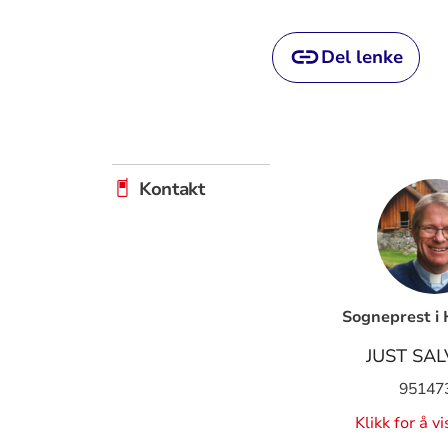
Del lenke
Kontakt
Sogneprest i
JUST SA
95147
Klikk for å v