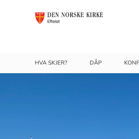
Efteløt
HVA SKJER?
DÅP
KONF
menighet