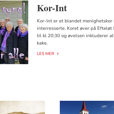
Kor-Int
Kor-Int er et blandet menighetskor 
interresserte. Koret øver på Efteløt
til kl 20:30 og øvelsen inkluderer 
kake.
LES MER