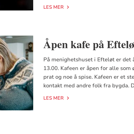
LES MER
Åpen kafe på Eftel
På menighetshuset i Efteløt er det å
13.00. Kafeen er åpen for alle som
prat og noe å spise. Kafeen er et st
kontakt med andre folk fra bygda. De
LES MER