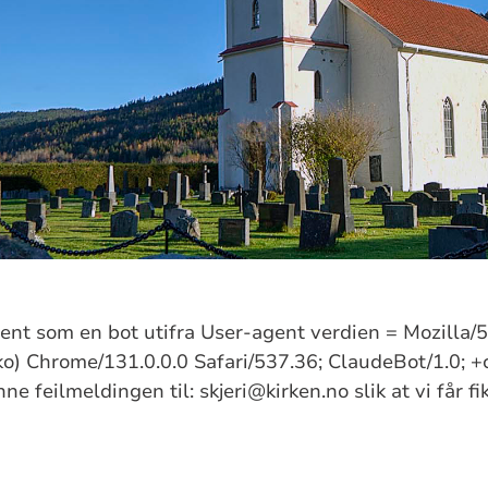
kjent som en bot utifra User-agent verdien = Mozilla
) Chrome/131.0.0.0 Safari/537.36; ClaudeBot/1.0; +
e feilmeldingen til: skjeri@kirken.no slik at vi får f