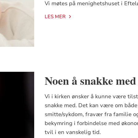
Vi møtes på menighetshuset i Eftelø
LES MER
Noen å snakke med
Vi i kirken ønsker å kunne være til
snakke med. Det kan være om både s
smitte/sykdom, fravær fra familie o
bekymring i forbindelse med økonomi
tvil i en vanskelig tid.