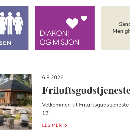
San
Menigh
6.8.2026
Friluftsgudstjenest
Velkommen til Friluftsgudstjeneste
12.
LES MER