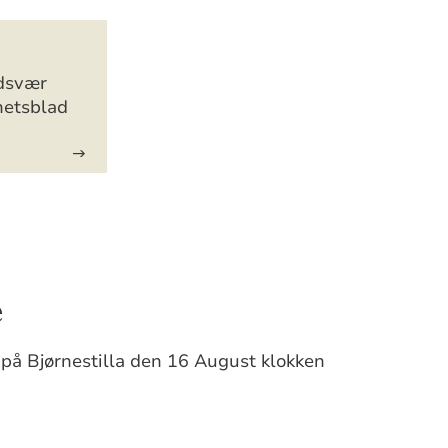
dsvær
etsblad
e
 på Bjørnestilla den 16 August klokken