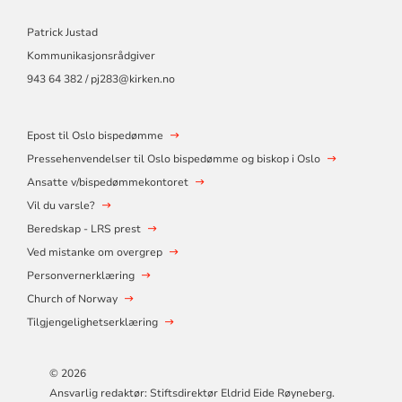
Patrick Justad
Kommunikasjonsrådgiver
943 64 382 / pj283@kirken.no
Epost til Oslo bispedømme
Pressehenvendelser til Oslo bispedømme og biskop i Oslo
Ansatte v/bispedømmekontoret
Vil du varsle?
Beredskap - LRS prest
Ved mistanke om overgrep
Personvernerklæring
Church of Norway
Tilgjengelighetserklæring
© 2026
Ansvarlig redaktør: Stiftsdirektør Eldrid Eide Røyneberg.