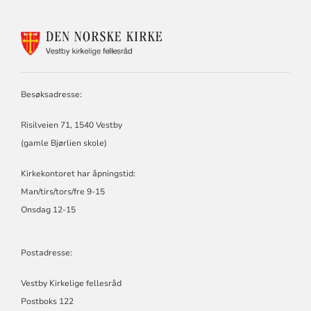
KONTAKTINFORMASJON
FOR
VESTBY
KIRKELIGE
FELLESRÅD
Besøksadresse:
Risilveien 71, 1540 Vestby
(gamle Bjørlien skole)
Kirkekontoret har åpningstid:
Man/tirs/tors/fre 9-15
Onsdag 12-15
Postadresse:
Vestby Kirkelige fellesråd
Postboks 122