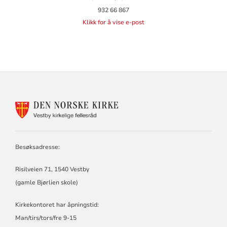
932 66 867
Klikk for å vise e-post
KONTAKTINFORMASJON
FOR
VESTBY
KIRKELIGE
FELLESRÅD
Besøksadresse:
Risilveien 71, 1540 Vestby
(gamle Bjørlien skole)
Kirkekontoret har åpningstid:
Man/tirs/tors/fre 9-15