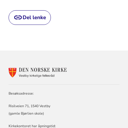
Del lenke
KONTAKTINFORMASJON
FOR
VESTBY
KIRKELIGE
FELLESRÅD
Besøksadresse:
Risilveien 71, 1540 Vestby
(gamle Bjørlien skole)
Kirkekontoret har åpningstid: