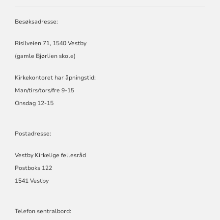
VESTBY
KIRKELIGE
FELLESRÅD
Besøksadresse:
Risilveien 71, 1540 Vestby
(gamle Bjørlien skole)
Kirkekontoret har åpningstid:
Man/tirs/tors/fre 9-15
Onsdag 12-15
Postadresse:
Vestby Kirkelige fellesråd
Postboks 122
1541 Vestby
Telefon sentralbord: