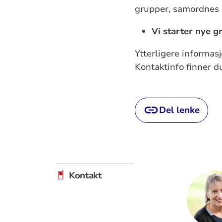
grupper, samordnes 
Vi starter nye g
Ytterligere informas
Kontaktinfo finner d
Del lenke
Kontakt