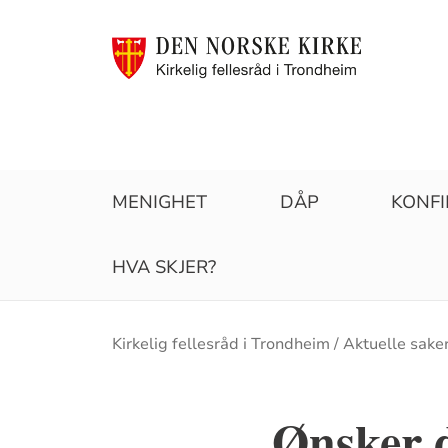
MENIGHET
DÅP
KONF
HVA SKJER?
Brødsmulesti
Kirkelig fellesråd i Trondheim
Aktuelle sake
Ønsker d