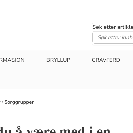
Søk etter artik
IRMASJON
BRYLLUP
GRAVFERD
r
Sorggrupper
u å være med i en