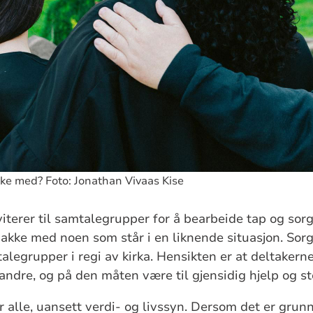
ke med? Foto: Jonathan Vivaas Kise
iterer til samtalegrupper for å bearbeide tap og sorg
nakke med noen som står i en liknende situasjon. So
legrupper i regi av kirka. Hensikten er at deltakerne
randre, og på den måten være til gjensidig hjelp og st
 alle, uansett verdi- og livssyn. Dersom det er grunn