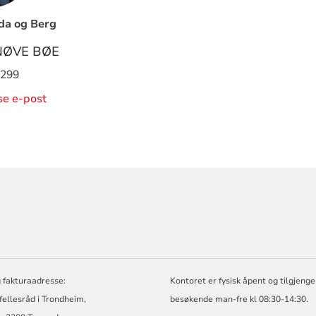
nda og Berg
NØVE BØE
 299
ise e-post
ORMASJON
 fakturaadresse:
Kontoret er fysisk åpent og tilgjengel
 fellesråd i Trondheim,
besøkende man-fre kl 08:30-14:30.