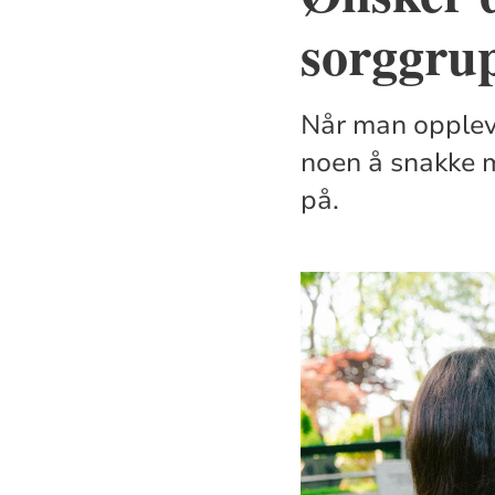
sorggru
Når man oppleve
noen å snakke 
på.