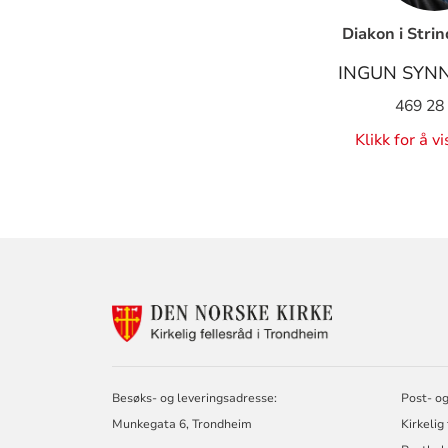
Diakon i Stri
INGUN SYN
469 28
Klikk for å v
KONTAKTINF
FOR
KIRKELIG
FELLESRÅD
I
Besøks- og leveringsadresse:
Post- og
TRONDHEIM
Munkegata 6, Trondheim
Kirkelig