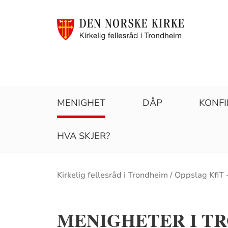
MENIGHET
DÅP
KONF
HVA SKJER?
Brødsmulesti
Kirkelig fellesråd i Trondheim
Oppslag KfiT 
MENIGHETER I T