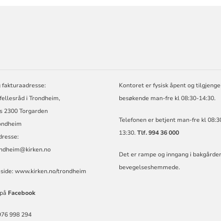
ORMASJON
 fakturaadresse:
Kontoret er fysisk åpent og tilgjengel
 fellesråd i Trondheim,
besøkende man-fre kl 08:30-14:30.
s 2300 Torgarden
Telefonen er betjent man-fre kl 08:3
ondheim
13:30.
Tlf. 994 36 000
dresse:
ondheim@kirken.no
Det er rampe og inngang i bakgården
bevegelseshemmede.
ide:
www.kirken.no/trondheim
 på
Facebook
976 998 294