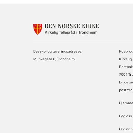
KONTAKTINF
FOR
KIRKELIG
FELLESRÅD
I
Besøks- og leveringsadresse:
Post- og
TRONDHEIM
Munkegata 6, Trondheim
Kirkelig
Postbok
7004 Tr
E-posta
post.tr
Hjemmes
Føg oss
Org.nr. 