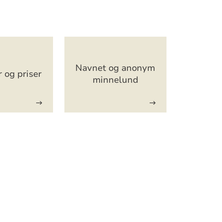
Navnet og anonym
r og priser
minnelund