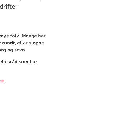
drifter
 mye folk. Mange har
t rundt, eller slappe
org og savn.
fellesråd som har
en
.