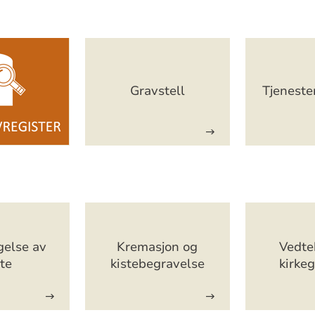
Gravstell
Tjeneste
gelse av
Kremasjon og
Vedtek
te
kistebegravelse
kirke