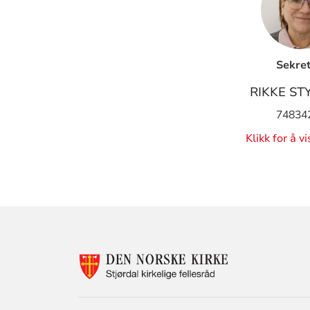
Sekre
RIKKE ST
74834
Klikk for å v
KONTAKTINF
FOR
STJØRDAL
KIRKELIGE