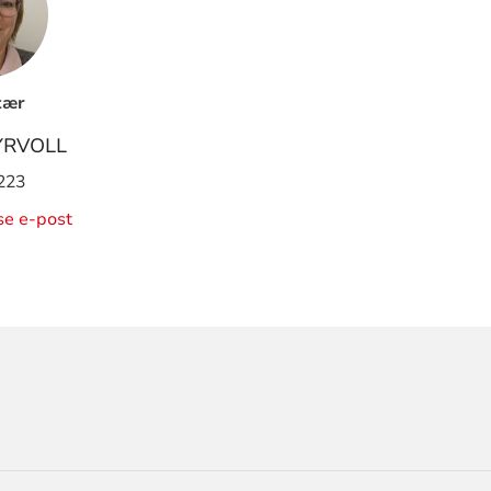
tær
YRVOLL
223
ise e-post
ORMASJON