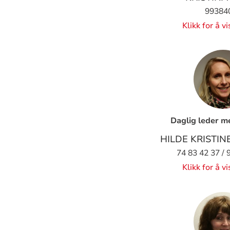
99384
Klikk for å v
Daglig leder m
HILDE KRISTI
74 83 42 37 / 
Klikk for å v