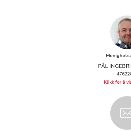
Menighetsa
PÅL INGEBR
47622
Klikk for å v