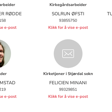
arbeider
Kirkegårdsarbeider
ER RØDDE
SOLRUN ØFSTI
T
158
93855750
ise e-post
Klikk for å vise e-post
der
Kirketjener i Stjørdal sokn
EMSTAD
FELICIEN MINANI
219
99329851
ise e-post
Klikk for å vise e-post