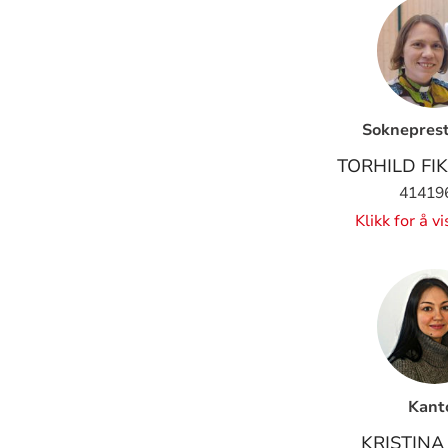
Sokneprest
TORHILD FI
41419
Klikk for å v
Kant
KRISTINA