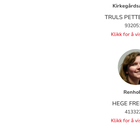
Kirkegårds
TRULS PETT
93205
Klikk for å v
Renhol
HEGE FR
41332
Klikk for å v