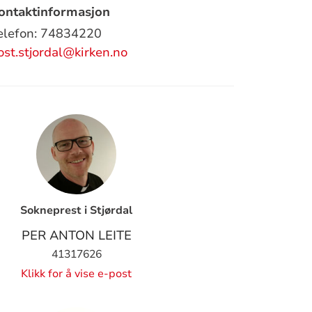
ontaktinformasjon
elefon: 74834220
ost.stjordal@kirken.no
Sokneprest i Stjørdal
PER ANTON LEITE
41317626
Klikk for å vise e-post