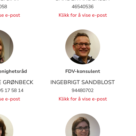
058
46540536
ise e-post
Klikk for å vise e-post
enighetsråd
FDV-konsulent
NE GRØNBECK
INGEBRIGT SANDBLOST
95 17 58 14
94480702
ise e-post
Klikk for å vise e-post