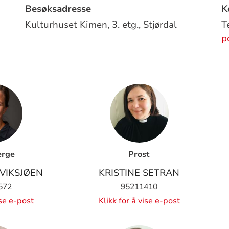
Besøksadresse
K
Kulturhuset Kimen, 3. etg.,
Stjørdal
T
p
erge
Prost
 VIKSJØEN
KRISTINE SETRAN
572
95211410
ise e-post
Klikk for å vise e-post