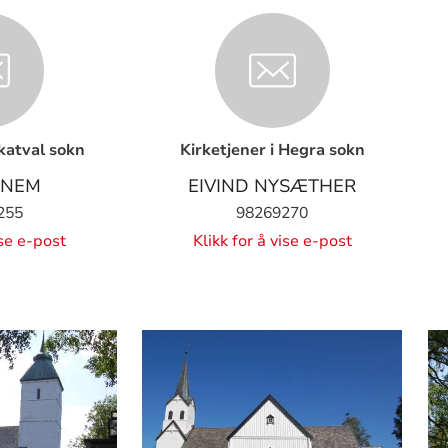
Skatval sokn
Kirketjener i Hegra sokn
ANEM
EIVIND NYSÆTHER
255
98269270
ise e-post
Klikk for å vise e-post