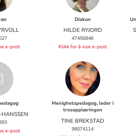
tær
Diakon
Un
YRVOLL
HILDE RYJORD
027
47456846
ise e-post
Klikk for å vise e-post
pedagog
Menighetspedagog, leder i
trosopplæringen
-HANSSEN
TINE BREKSTAD
893
98074114
ise e-post