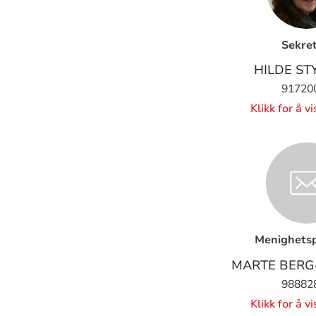
Sekre
HILDE ST
91720
Klikk for å v
Menighets
MARTE BERG
98882
Klikk for å v