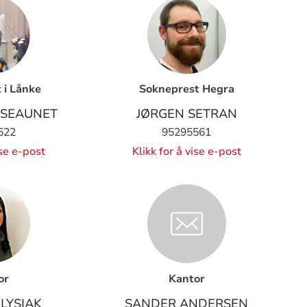
 i Lånke
Sokneprest Hegra
KSEAUNET
JØRGEN SETRAN
622
95295561
ise e-post
Klikk for å vise e-post
or
Kantor
 LYSIAK
SANDER ANDERSEN