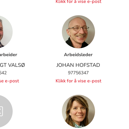
Klikk for å vise e-post
rbeider
Arbeidsleder
IGT VALSØ
JOHAN HOFSTAD
642
97756347
ise e-post
Klikk for å vise e-post