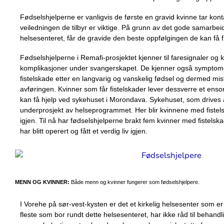
Fødselshjelperne er vanligvis de første en gravid kvinne tar ko
veiledningen de tilbyr er viktige. På grunn av det gode samarbe
helsesenteret, får de gravide den beste oppfølgingen de kan få 
Fødselshjelperne i Remafi-prosjektet kjenner til faresignaler og 
komplikasjoner under svangerskapet. De kjenner også symptome
fistelskade etter en langvarig og vanskelig fødsel og dermed mis
avføringen. Kvinner som får fistelskader lever dessverre et ensom
kan få hjelp ved sykehuset i Morondava. Sykehuset, som drives a
underprosjekt av helseprogrammet. Her blir kvinnene med fistels
igjen. Til nå har fødselshjelperne brakt fem kvinner med fistelsk
har blitt operert og fått et verdig liv igjen.
MENN OG KVINNER:
Både menn og kvinner fungerer som fødselshjelpere.
I Vorehe på sør-vest-kysten er det et kirkelig helsesenter som 
fleste som bor rundt dette helsesenteret, har ikke råd til behandl