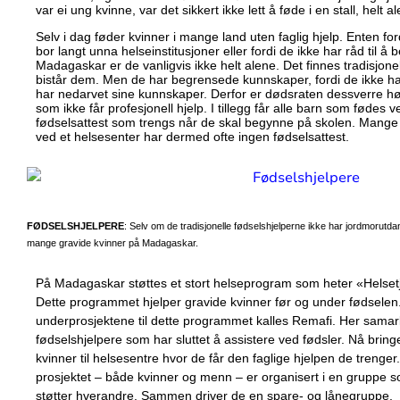
var ei ung kvinne, var det sikkert ikke lett å føde i en stall, helt a
Selv i dag føder kvinner i mange land uten faglig hjelp. Enten ford
bor langt unna helseinstitusjoner eller fordi de ikke har råd til å 
Madagaskar er de vanligvis ikke helt alene. Det finnes tradisjone
bistår dem. Men de har begrensede kunnskaper, fordi de ikke h
har nedarvet sine kunnskaper. Derfor er dødsraten dessverre h
som ikke får profesjonell hjelp. I tillegg får alle barn som fødes 
fødselsattest som trengs når de skal begynne på skolen. Mange 
ved et helsesenter har dermed ofte ingen fødselsattest.
FØDSELSHJELPERE
: Selv om de tradisjonelle fødselshjelperne ikke har jordmorutdan
mange gravide kvinner på Madagaskar.
På Madagaskar støttes et stort helseprogram som heter «Helsetj
Dette programmet hjelper gravide kvinner før og under fødselen.
underprosjektene til dette programmet kalles Remafi. Her samar
fødselshjelpere som har sluttet å assistere ved fødsler. Nå bring
kvinner til helsesentre hvor de får den faglige hjelpen de trenge
prosjektet – både kvinner og menn – er organisert i en gruppe
støtter hverandre. Sammen driver de en spare- og lånegruppe.