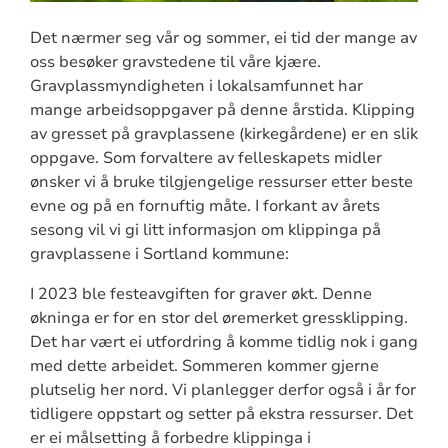
Det nærmer seg vår og sommer, ei tid der mange av
oss besøker gravstedene til våre kjære.
Gravplassmyndigheten i lokalsamfunnet har
mange arbeidsoppgaver på denne årstida. Klipping
av gresset på gravplassene (kirkegårdene) er en slik
oppgave. Som forvaltere av felleskapets midler
ønsker vi å bruke tilgjengelige ressurser etter beste
evne og på en fornuftig måte. I forkant av årets
sesong vil vi gi litt informasjon om klippinga på
gravplassene i Sortland kommune:
I 2023 ble festeavgiften for graver økt. Denne
økninga er for en stor del øremerket gressklipping.
Det har vært ei utfordring å komme tidlig nok i gang
med dette arbeidet. Sommeren kommer gjerne
plutselig her nord. Vi planlegger derfor også i år for
tidligere oppstart og setter på ekstra ressurser. Det
er ei målsetting å forbedre klippinga i