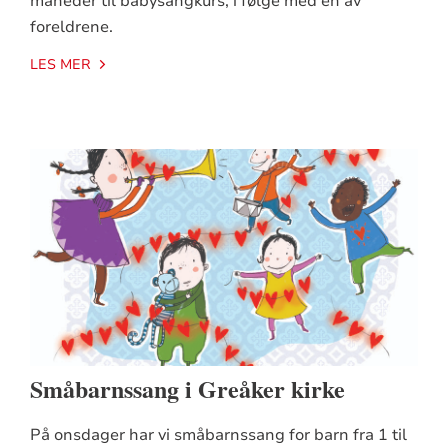
måneder til babysangkurs, i følge med en av
foreldrene.
LES MER
Småbarnssang i Greåker kirke
På onsdager har vi småbarnssang for barn fra 1 til