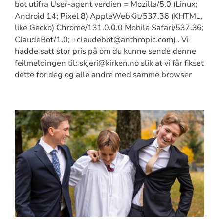
bot utifra User-agent verdien = Mozilla/5.0 (Linux;
Android 14; Pixel 8) AppleWebKit/537.36 (KHTML,
like Gecko) Chrome/131.0.0.0 Mobile Safari/537.36;
ClaudeBot/1.0; +claudebot@anthropic.com) . Vi
hadde satt stor pris på om du kunne sende denne
feilmeldingen til: skjeri@kirken.no slik at vi får fikset
dette for deg og alle andre med samme browser