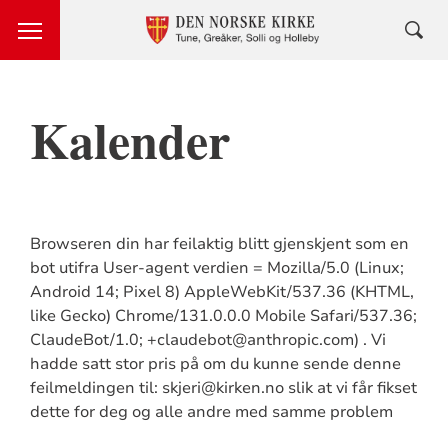
Kalender
Browseren din har feilaktig blitt gjenskjent som en
bot utifra User-agent verdien = Mozilla/5.0 (Linux;
Android 14; Pixel 8) AppleWebKit/537.36 (KHTML,
like Gecko) Chrome/131.0.0.0 Mobile Safari/537.36;
ClaudeBot/1.0; +claudebot@anthropic.com) . Vi
hadde satt stor pris på om du kunne sende denne
feilmeldingen til: skjeri@kirken.no slik at vi får fikset
dette for deg og alle andre med samme problem