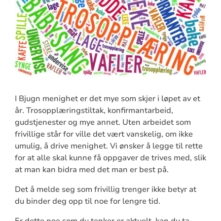
I Bjugn menighet er det mye som skjer i løpet av et
år. Trosopplæringstiltak, konfirmantarbeid,
gudstjenester og mye annet. Uten arbeidet som
frivillige står for ville det vært vanskelig, om ikke
umulig, å drive menighet. Vi ønsker å legge til rette
for at alle skal kunne få oppgaver de trives med, slik
at man kan bidra med det man er best på.
Det å melde seg som frivillig trenger ikke betyr at
du binder deg opp til noe for lengre tid.
Er dette noe som du tenker er aktuelt, kan du ta