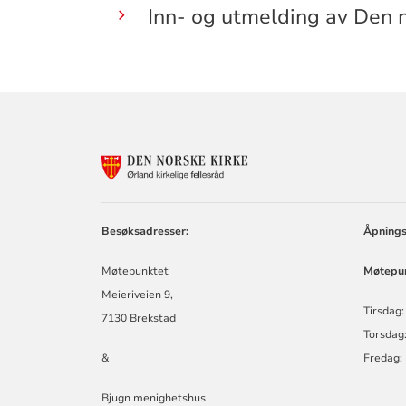
Inn- og utmelding av Den n
KONTAKTINF
FOR
ØRLAND
KIRKELIGE
FELLESRÅD
Besøksadresser:
Åpnings
Møtepunktet
Møtepun
Meieriveien 9,
Tirsdag:
7130 Brekstad
Torsdag:
&
Fredag:
Bjugn menighetshus