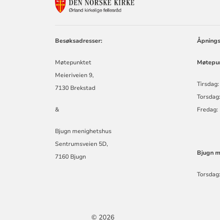
KONTAKTINF
FOR
ØRLAND
KIRKELIGE
FELLESRÅD
Besøksadresser:
Åpnings
Møtepunktet
Møtepun
Meieriveien 9,
Tirsdag:
7130 Brekstad
Torsdag:
&
Fredag:
Bjugn menighetshus
Sentrumsveien 5D,
Bjugn m
7160 Bjugn
Torsdag:
© 2026