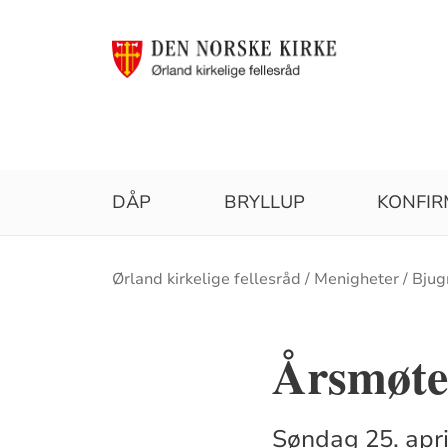
DÅP
BRYLLUP
KONFIR
Brødsmulesti
Ørland kirkelige fellesråd
Menigheter
Bjug
Årsmøte
Søndag 25. apri