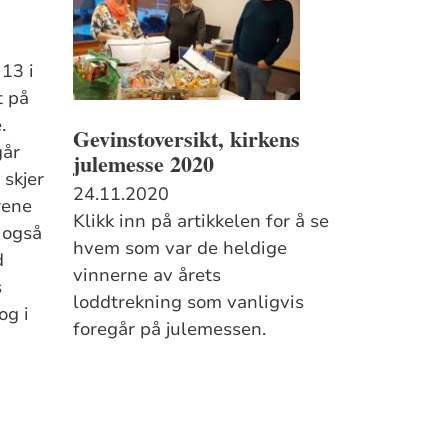
 13 i
t på
.
Gevinstoversikt, kirkens
går
julemesse 2020
skjer
24.11.2020
rene
Klikk inn på artikkelen for å se
 også
hvem som var de heldige
d
vinnerne av årets
s
loddtrekning som vanligvis
og i
foregår på julemessen.