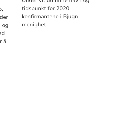
Under vil du finne navn og
tidspunkt for 2020
p,
konfirmantene i Bjugn
eder
menighet
d og
ed
r å