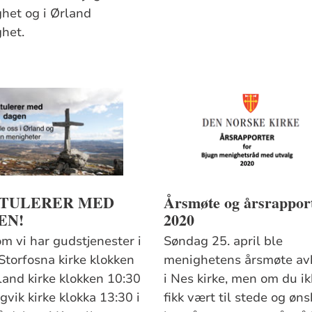
het og i Ørland
het.
TULERER MED
Årsmøte og årsrappor
EN!
2020
om vi har gudstjenester i
Søndag 25. april ble
Storfosna kirke klokken
menighetens årsmøte av
land kirke klokken 10:30
i Nes kirke, men om du i
vik kirke klokka 13:30 i
fikk vært til stede og øns