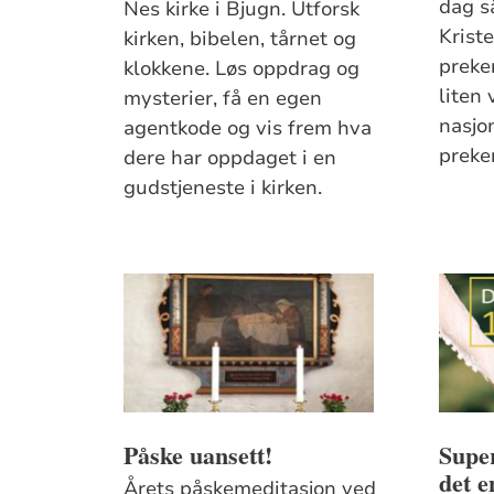
dag s
Nes kirke i Bjugn. Utforsk
Krist
kirken, bibelen, tårnet og
preke
klokkene. Løs oppdrag og
liten
mysterier, få en egen
nasjo
agentkode og vis frem hva
preke
dere har oppdaget i en
gudstjeneste i kirken.
Påske uansett!
Super
det e
Årets påskemeditasjon ved