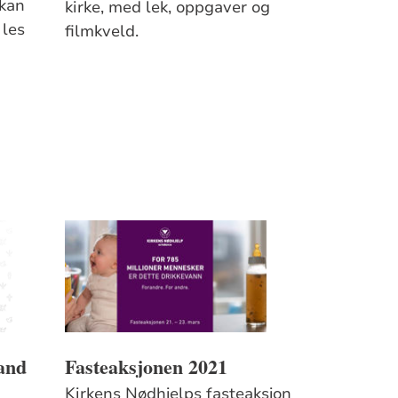
 kan
kirke, med lek, oppgaver og
 les
filmkveld.
and
Fasteaksjonen 2021
Kirkens Nødhjelps fasteaksjon