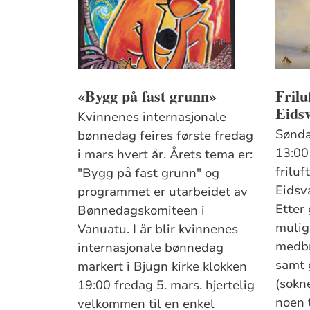
«Bygg på fast grunn»
Frilu
Eidsv
Kvinnenes internasjonale
Sønda
bønnedag feires første fredag
13:00 
i mars hvert år. Årets tema er:
frilu
"Bygg på fast grunn" og
Eidsv
programmet er utarbeidet av
Etter
Bønnedagskomiteen i
mulig
Vanuatu. I år blir kvinnenes
medbr
internasjonale bønnedag
samt 
markert i Bjugn kirke klokken
(sokn
19:00 fredag 5. mars. hjertelig
noen 
velkommen til en enkel