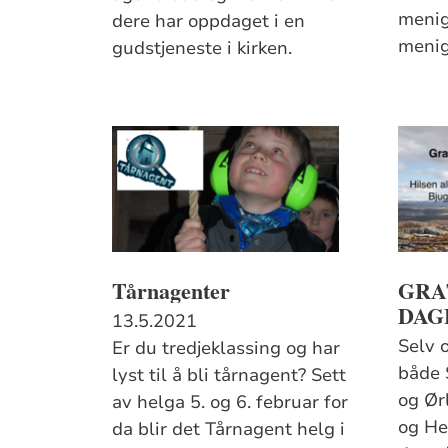
menig
dere har oppdaget i en
menig
gudstjeneste i kirken.
Tårnagenter
GRA
DAG
13.5.2021
Selv 
Er du tredjeklassing og har
både 
lyst til å bli tårnagent? Sett
og Ør
av helga 5. og 6. februar for
og Heg
da blir det Tårnagent helg i