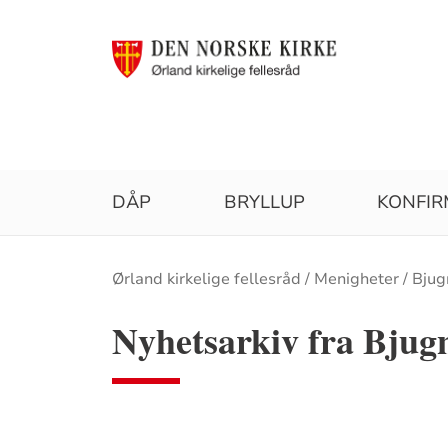
DÅP
BRYLLUP
KONFIR
Brødsmulesti
Ørland kirkelige fellesråd
Menigheter
Bjug
Nyhetsarkiv fra Bjug