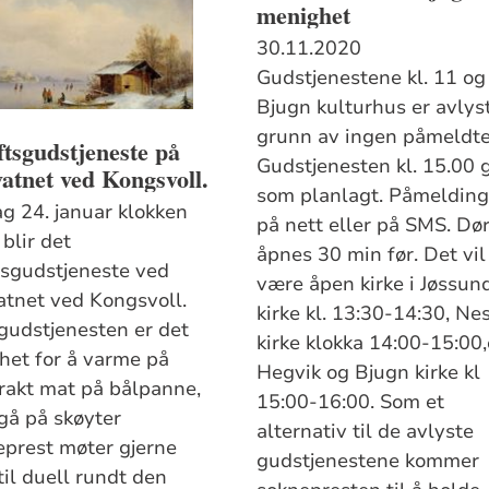
menighet
30.11.2020
Gudstjenestene kl. 11 og
Bjugn kulturhus er avlys
grunn av ingen påmeldte
ftsgudstjeneste på
Gudstjenesten kl. 15.00 
atnet ved Kongsvoll.
som planlagt. Påmelding 
g 24. januar klokken
på nett eller på SMS. Dø
blir det
åpnes 30 min før. Det vil
ftsgudstjeneste ved
være åpen kirke i Jøssun
atnet ved Kongsvoll.
kirke kl. 13:30-14:30, Ne
 gudstjenesten er det
kirke klokka 14:00-15:00,
het for å varme på
Hegvik og Bjugn kirke kl
akt mat på bålpanne,
15:00-16:00. Som et
gå på skøyter
alternativ til de avlyste
eprest møter gjerne
gudstjenestene kommer
til duell rundt den