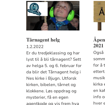
Tårnagent helg
Åpen
2021
1.2.2022
Også i
Er du tredjeklassing og har
somme
lyst til å bli tårnagent? Sett
for å 
av helga 5. og 6. februar for
ettert
da blir det Tårnagent helg i
musik
Nes kirke i Bjugn. Utforsk
kirka 
kirken, bibelen, tårnet og
en kaf
klokkene. Løs oppdrag og
info 
mysterier, få en egen
hver e
agentkode og vis frem hva