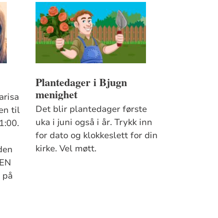
Plantedager i Bjugn
menighet
arisa
Det blir plantedager første
n til
uka i juni også i år. Trykk inn
1:00.
for dato og klokkeslett for din
kirke. Vel møtt.
 den
TEN
n på