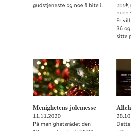
oppkjø
gudstjeneste og noe å bite i.
noen 
Frivil
36 og 
sitte 
Menighetens julemesse
Alleh
11.11.2020
28.10
På menighetsrådet den
Dette