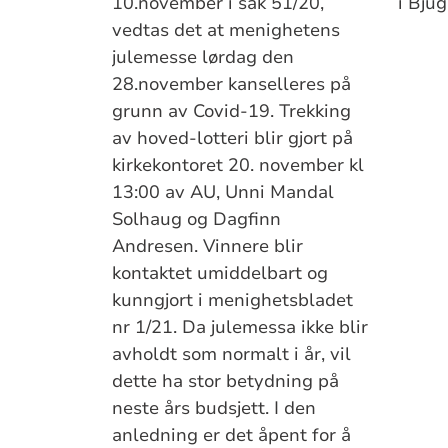
10.november i sak 51/20,
i Bju
vedtas det at menighetens
julemesse lørdag den
28.november kanselleres på
grunn av Covid-19. Trekking
av hoved-lotteri blir gjort på
kirkekontoret 20. november kl
13:00 av AU, Unni Mandal
Solhaug og Dagfinn
Andresen. Vinnere blir
kontaktet umiddelbart og
kunngjort i menighetsbladet
nr 1/21. Da julemessa ikke blir
avholdt som normalt i år, vil
dette ha stor betydning på
neste års budsjett. I den
anledning er det åpent for å