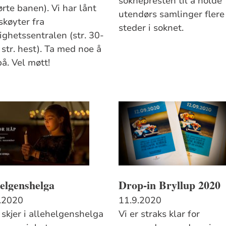
soknepresten til å holde
rte banen). Vi har lånt
utendørs samlinger flere
skøyter fra
steder i soknet.
lighetssentralen (str. 30-
str. hest). Ta med noe å
på. Vel møtt!
elgenshelga
Drop-in Bryllup 2020
.2020
11.9.2020
 skjer i allehelgenshelga
Vi er straks klar for