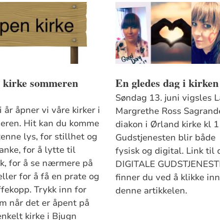
 kirke sommeren
En gledes dag i kirken
Søndag 13. juni vigsles L
 år åpner vi våre kirker i
Margrethe Ross Sagrande
ren. Hit kan du komme
diakon i Ørland kirke kl 1
tenne lys, for stillhet og
Gudstjenesten blir både
anke, for å lytte til
fysisk og digital. Link til
k, for å se nærmere på
DIGITALE GUDSTJENES
eller for å få en prate og
finner du ved å klikke in
fekopp. Trykk inn for
denne artikkelen.
om når det er åpent på
nkelt kirke i Bjugn