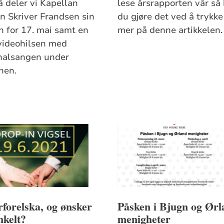
å deler vi Kapellan
lese årsrapporten vår så
en Skriver Frandsen sin
du gjøre det ved å trykke
n for 17. mai samt en
mer på denne artikkelen.
 videohilsen med
nalsangen under
nen.
forelska, og ønsker
Påsken i Bjugn og Ørl
nkelt?
menigheter