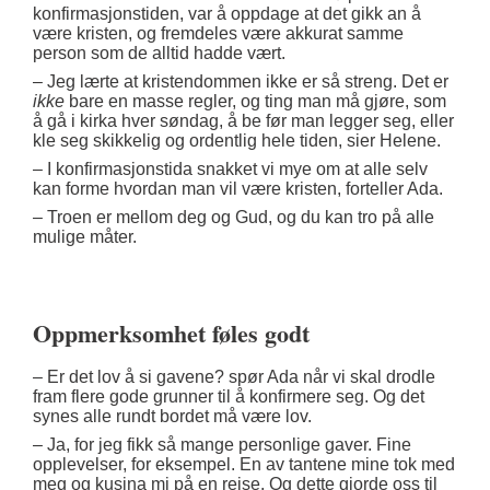
konfirmasjonstiden, var å oppdage at det gikk an å
være kristen, og fremdeles være akkurat samme
person som de alltid hadde vært.
– Jeg lærte at kristendommen ikke er så streng. Det er
ikke
bare en masse regler, og ting man må gjøre, som
å gå i kirka hver søndag, å be før man legger seg, eller
kle seg skikkelig og ordentlig hele tiden, sier Helene.
– I konfirmasjonstida snakket vi mye om at alle selv
kan forme hvordan man vil være kristen, forteller Ada.
– Troen er mellom deg og Gud, og du kan tro på alle
mulige måter.
Oppmerksomhet føles godt
– Er det lov å si gavene? spør Ada når vi skal drodle
fram flere gode grunner til å konfirmere seg. Og det
synes alle rundt bordet må være lov.
– Ja, for jeg fikk så mange personlige gaver. Fine
opplevelser, for eksempel. En av tantene mine tok med
meg og kusina mi på en reise. Og dette gjorde oss til