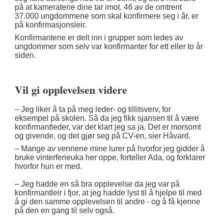
på at kameratene dine tar imot. 46 av de omtrent
37.000 ungdommene som skal konfirmere seg i år, er
på konfirmasjonsleir.
Konfirmantene er delt inn i grupper som ledes av
ungdommer som selv var konfirmanter for ett eller to år
siden.
Vil gi opplevelsen videre
– Jeg liker å ta på meg leder- og tillitsverv, for
eksempel på skolen. Så da jeg fikk sjansen til å være
konfirmantleder, var det klart jeg sa ja. Det er morsomt
og givende, og det gjør seg på CV-en, sier Håvard.
– Mange av vennene mine lurer på hvorfor jeg gidder å
bruke vinterferieuka her oppe, forteller Ada, og forklarer
hvorfor hun er med.
– Jeg hadde en så bra opplevelse da jeg var på
konfirmantleir i fjor, at jeg hadde lyst til å hjelpe til med
å gi den samme opplevelsen til andre - og å få kjenne
på den en gang til selv også.