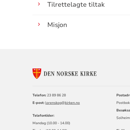
Tilrettelagte tiltak
Misjon
KONTAKTINF
FOR
SKÅRER
MENIGHET
Telefon:
23 89 86 28
Postadr
E-post:
lorenskog@kirken.no
Postbok
Besøksa
Telefontider:
Solheim
Mandag (10.00 - 14.00)