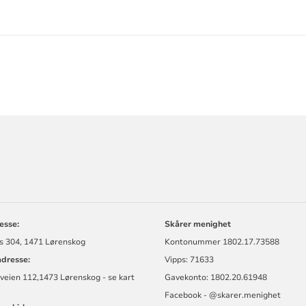
ORMASJON
esse:
Skårer menighet
s 304, 1471 Lørenskog
Kontonummer
1802.17.73588
dresse:
Vipps: 71633
veien 112,1473 Lørenskog - se kart
Gavekonto: 1802.20.61948
Facebook - @skarer.menighet