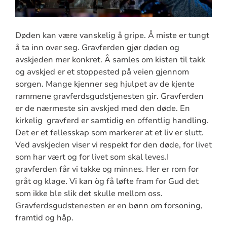
Døden kan være vanskelig å gripe. Å miste er tungt
å ta inn over seg. Gravferden gjør døden og
avskjeden mer konkret. Å samles om kisten til takk
og avskjed er et stoppested på veien gjennom
sorgen. Mange kjenner seg hjulpet av de kjente
rammene gravferdsgudstjenesten gir. Gravferden
er de nærmeste sin avskjed med den døde. En
kirkelig gravferd er samtidig en offentlig handling.
Det er et fellesskap som markerer at et liv er slutt.
Ved avskjeden viser vi respekt for den døde, for livet
som har vært og for livet som skal leves.I
gravferden får vi takke og minnes. Her er rom for
gråt og klage. Vi kan òg få løfte fram for Gud det
som ikke ble slik det skulle mellom oss.
Gravferdsgudstenesten er en bønn om forsoning,
framtid og håp.