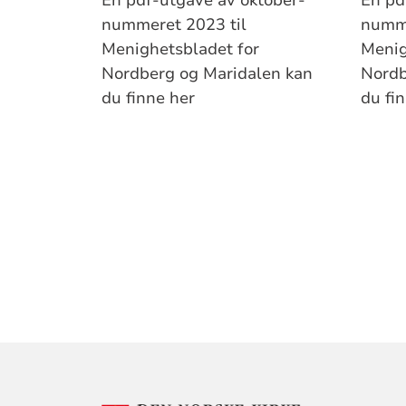
nummeret 2023 til
numme
Menighetsbladet for
Menig
Nordberg og Maridalen kan
Nordb
du finne her
du fi