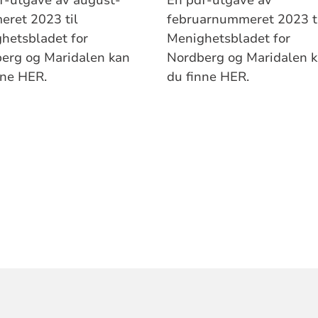
ret 2023 til
februarnummeret 2023 t
hetsbladet for
Menighetsbladet for
erg og Maridalen kan
Nordberg og Maridalen 
nne HER.
du finne HER.