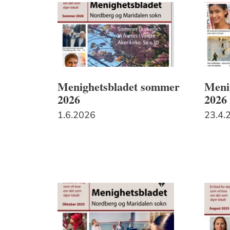
Menighetsbladet sommer
Meni
2026
2026
1.6.2026
23.4.