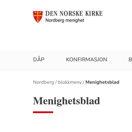
DÅP
KONFIRMASJON
B
Brødsmulesti
Nordberg
blokkmeny
Menighetsblad
Menighetsblad