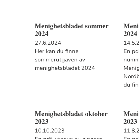
Menighetsbladet sommer
Meni
2024
2024
27.6.2024
14.5.
Her kan du finne
En pd
sommerutgaven av
numme
menighetsbladet 2024
Menig
Nordb
du fi
Menighetsbladet oktober
Meni
2023
2023
10.10.2023
11.8.
En pdf-utgave av oktober-
En pd