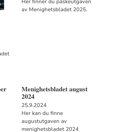
Her finner du påskeutgaven
av Menighetsbladet 2025.
adet
ber
Menighetsbladet august
2024
25.9.2024
Her kan du finne
augustutgaven av
menighetsbladet 2024