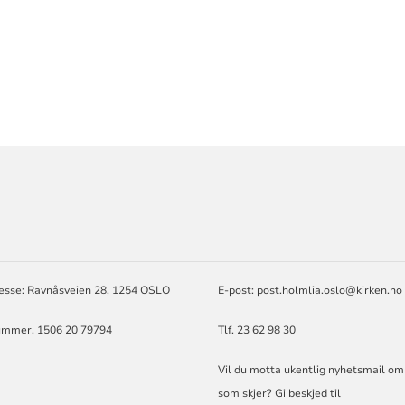
ORMASJON
esse: Ravnåsveien 28, 1254 OSLO
E-post:
post.holmlia.oslo@kirken.no
mmer. 1506 20 79794
Tlf. 23 62 98 30
Vil du motta ukentlig nyhetsmail om
som skjer? Gi beskjed til