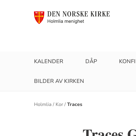
KALENDER
DÅP
KONF
BILDER AV KIRKEN
Brødsmulesti
Holmlia
Kor
Traces
Traces 