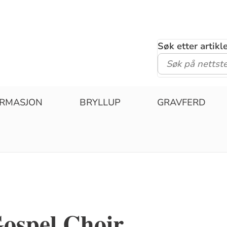
Søk etter artik
IRMASJON
BRYLLUP
GRAVFERD
Gospel Choir