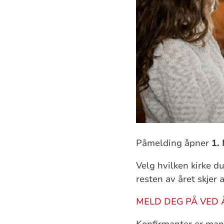
Påmelding åpner
1.
Velg hvilken kirke d
resten av året skjer a
MELD DEG PÅ VED 
Konfirmanter er mang