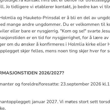
l. Jo tidligere vi etablerer kontakt, jo bedre kan vi ti
 Holmlia og Hauketo-Prinsdal er å bli en del av ung
ed mange andre ungdommer. Du er velkommen til kon
viler eller bare er nysgjerrig. "Kom og se!" svarte Jesu
sjonstiden er en tid for nysgjerrighet, for å lære av
ger om du ønsker å konfirmeres i Holmlia kirke eller
pplegget skjer felles, mens noen ting skjer hver for s
IRMASJONSTIDEN 2026/2027?
rmanter og foreldre/foresatte: 23.september 2026 kl.
mantopplegget: januar 2027. Vi møtes stort sett torsd
ke.