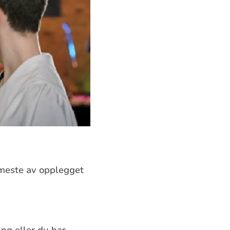
 meste av opplegget
ing eller du har