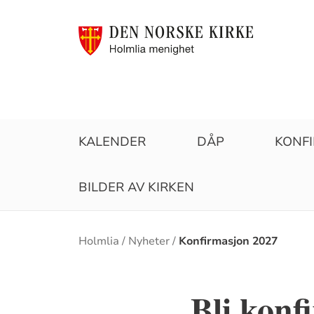
KALENDER
DÅP
KONF
BILDER AV KIRKEN
Brødsmulesti
Holmlia
Nyheter
Konfirmasjon 2027
Bli konf