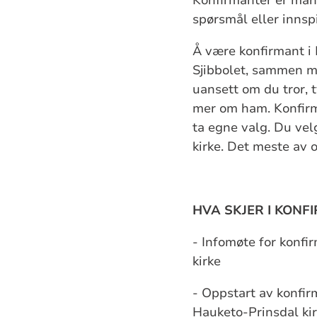
spørsmål eller innspil
Å være konfirmant i
Sjibbolet, sammen m
uansett om du tror, t
mer om ham. Konfirma
ta egne valg. Du vel
kirke. Det meste av o
HVA SKJER I KONF
- Infomøte for konfi
kirke
- Oppstart av konfir
Hauketo-Prinsdal kir