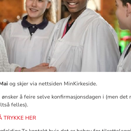
 Mai
og skjer via nettsiden MinKirkeside.
u ønsker å feire selve konfirmasjonsdagen i (men det
ltså felles).
Å TRYKKE HER
foldige.Ta kontakt hvis det er behov for tilrettelegg