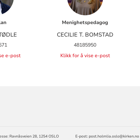
lan
Menighetspedagog
TØDLE
CECILIE T. BOMSTAD
671
48185950
ise e-post
Klikk for å vise e-post
ORMASJON
esse: Ravnåsveien 28, 1254 OSLO
E-post:
post.holmlia.oslo@kirken.no