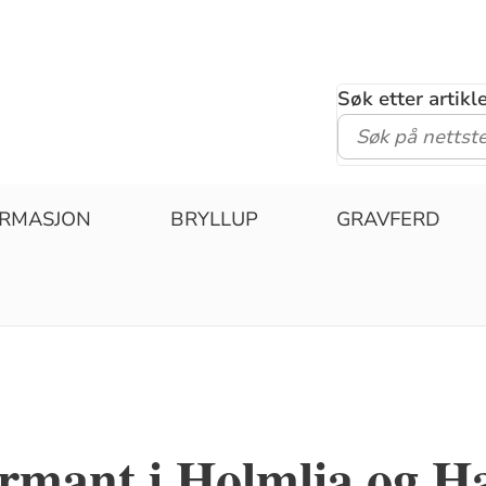
Søk etter artik
IRMASJON
BRYLLUP
GRAVFERD
irmant i Holmlia og H