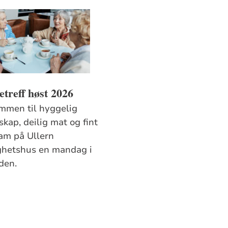
treff høst 2026
mmen til hyggelig
skap, deilig mat og fint
am på Ullern
hetshus en mandag i
den.