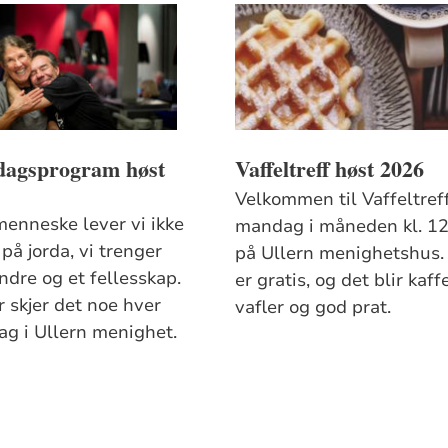
agsprogram høst
Vaffeltreff høst 2026
Velkommen til Vaffeltreff
enneske lever vi ikke
mandag i måneden kl. 1
på jorda, vi trenger
på Ullern menighetshus.
ndre og et fellesskap.
er gratis, og det blir kaffe
r skjer det noe hver
vafler og god prat.
g i Ullern menighet.