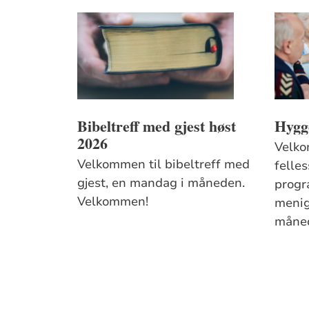
Bibeltreff med gjest høst
Hygge
2026
Velko
Velkommen til bibeltreff med
felles
gjest, en mandag i måneden.
progr
Velkommen!
menig
måne