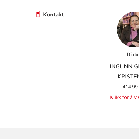
Kontakt
Diak
INGUNN G
KRISTE
414 99
Klikk for å v