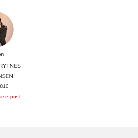
on
RYTNES
NSEN
 816
ise e-post