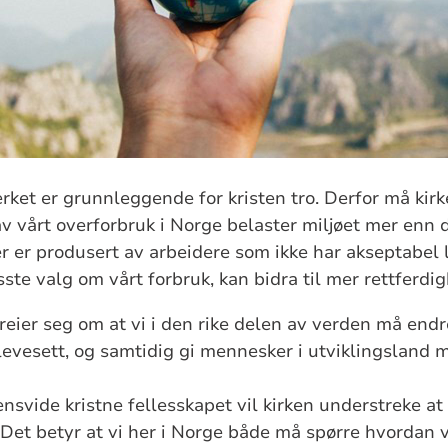
ket er grunnleggende for kristen tro. Derfor må kirk
av vårt overforbruk i Norge belaster miljøet mer enn 
er er produsert av arbeidere som ikke har akseptabel 
ste valg om vårt forbruk, kan bidra til mer rettferdig
reier seg om at vi i den rike delen av verden må endr
evesett, og samtidig gi mennesker i utviklingsland mu
nsvide kristne fellesskapet vil kirken understreke at 
 Det betyr at vi her i Norge både må spørre hvordan v