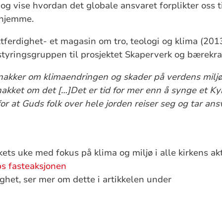
og vise hvordan det globale ansvaret forplikter oss ti
 hjemme.
tferdighet- et magasin om tro, teologi og klima (2013)
styringsgruppen til prosjektet Skaperverk og bærekra
snakker om klimaendringen og skader på verdens miljø
snakket om det […]Det er tid for mer enn å synge et Ky
for at Guds folk over hele jorden reiser seg og tar ans
ets uke med fokus på klima og miljø i alle kirkens akt
ps fasteaksjonen
ghet, ser mer om dette i artikkelen under