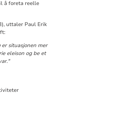
l å foreta reelle
, uttaler Paul Erik
ft:
 er situasjonen mer
rie eleison og be et
var."
iviteter