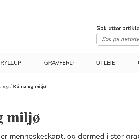
Søk etter artik
RYLLUP
GRAVFERD
UTLEIE
sorg
Klima og miljø
 miljø
er menneskeskapt, og dermed i stor grad