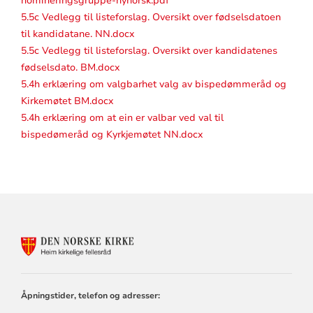
nomineringsgruppe-nynorsk.pdf
5.5c Vedlegg til listeforslag. Oversikt over fødselsdatoen
til kandidatane. NN.docx
5.5c Vedlegg til listeforslag. Oversikt over kandidatenes
fødselsdato. BM.docx
5.4h erklæring om valgbarhet valg av bispedømmeråd og
Kirkemøtet BM.docx
5.4h erklæring om at ein er valbar ved val til
bispedømeråd og Kyrkjemøtet NN.docx
KONTAKTINFORMASJON
FOR
HEIM
KIRKELIGE
FELLESRÅD
Åpningstider, telefon og adresser: