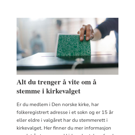
ikke tilfredsstiller krav for
valgbarhet når listeforslaget
innleveres om at de vil være
valgbare når bispedømmerådet
og Kirkemøtet trer i funksjon
Alt du trenger å vite om å
stemme i kirkevalget
Er du medlem i Den norske kirke, har
folkeregistrert adresse i et sokn og er 15 år
eller eldre i valgåret har du stemmerett i
kirkevalget. Her finner du mer informasjon