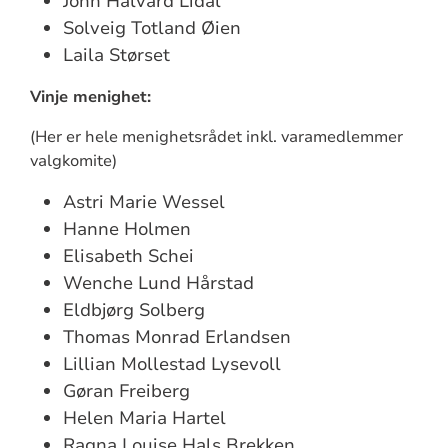
John Halvard Lidal
Solveig Totland Øien
Laila Størset
Vinje menighet:
(Her er hele menighetsrådet inkl. varamedlemmer
valgkomite)
Astri Marie Wessel
Hanne Holmen
Elisabeth Schei
Wenche Lund Hårstad
Eldbjørg Solberg
Thomas Monrad Erlandsen
Lillian Mollestad Lysevoll
Gøran Freiberg
Helen Maria Hartel
Ragna Louise Hals Brekken