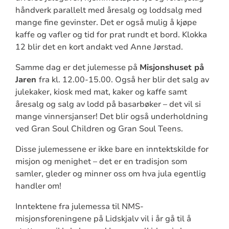
håndverk parallelt med åresalg og loddsalg med
mange fine gevinster. Det er også mulig å kjøpe
kaffe og vafler og tid for prat rundt et bord. Klokka
12 blir det en kort andakt ved Anne Jørstad.
Samme dag er det julemesse på
Misjonshuset på
Jaren
fra kl. 12.00-15.00. Også her blir det salg av
julekaker, kiosk med mat, kaker og kaffe samt
åresalg og salg av lodd på basarbøker – det vil si
mange vinnersjanser! Det blir også underholdning
ved Gran Soul Children og Gran Soul Teens.
Disse julemessene er ikke bare en inntektskilde for
misjon og menighet – det er en tradisjon som
samler, gleder og minner oss om hva jula egentlig
handler om!
Inntektene fra julemessa til NMS-
misjonsforeningene på Lidskjalv vil i år gå til å