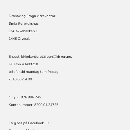
DRØBAK
OG
FROGN
Drøbak og Frogn kirkekontor,
MENIGHET
Smia flerbrukshus,
Dyrløkkebakken 1,
1448 Drøbak.
E-post: kirkekontoret.frogn@kirken.no.
Telefon 40409710
telefontid mandag tom fredag
kl 10.00-14.00.
Org.nr. 976 986 245
Kontonummer: 8200.01.24725
Følg oss på Facebook