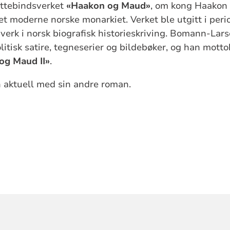
åttebindsverket
«Haakon og Maud»
, om kong Haakon 
et moderne norske monarkiet. Verket ble utgitt i pe
erk i norsk biografisk historieskriving. Bomann-Lars
olitisk satire, tegneserier og bildebøker, og han mott
og Maud II»
.
 aktuell med sin andre roman.