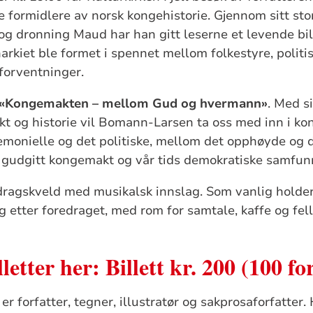
 formidlere av norsk kongehistorie. Gjennom sitt stor
og dronning Maud har han gitt leserne et levende bi
kiet ble formet i spennet mellom folkestyre, politis
forventninger.
«Kongemakten – mellom Gud og hvermann»
. Med si
t og historie vil Bomann-Larsen ta oss med inn i 
monielle og det politiske, mellom det opphøyde og d
 gudgitt kongemakt og vår tids demokratiske samfun
dragskveld med musikalsk innslag. Som vanlig holder
g etter foredraget, med rom for samtale, kaffe og fel
letter her: Billett kr. 200 (100 fo
er forfatter, tegner, illustratør og sakprosaforfatter.