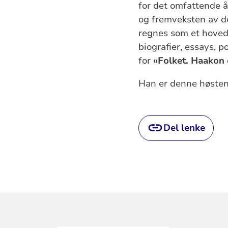
for det omfattende 
og fremveksten av d
regnes som et hovedv
biografier, essays, p
for
«Folket. Haakon 
Han er denne høsten
Del lenke