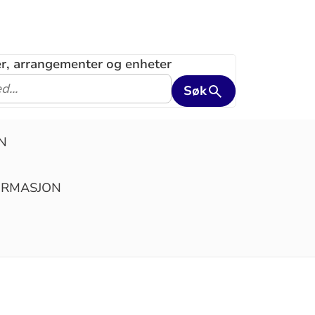
ler, arrangementer og enheter
Søk
N
IRMASJON