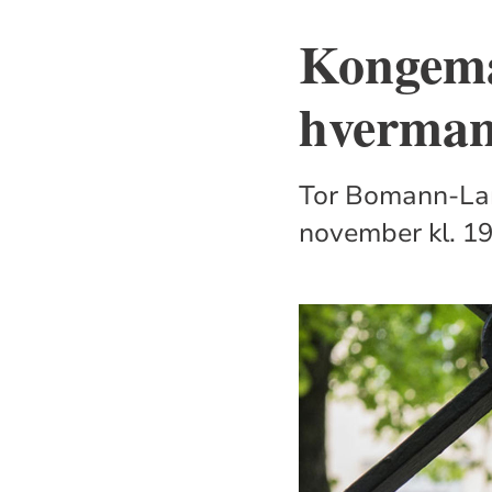
Kongema
hverma
Tor Bomann-Lar
november kl. 19