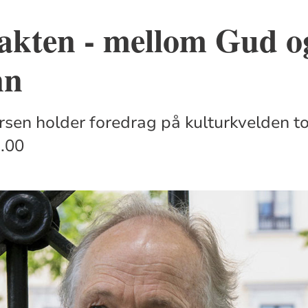
kten - mellom Gud o
nn
sen holder foredrag på kulturkvelden t
.00