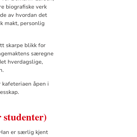
e biografiske verk
lde av hvordan det
k makt, personlig
tt skarpe blikk for
kongemaktens særegne
et hverdagslige,
n.
 kafeteriaen åpen i
lesskap.
r studenter)
 Han er særlig kjent