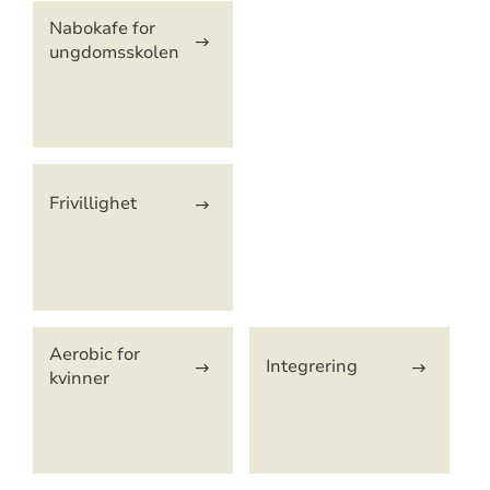
Artikkelsnarveger
Nabokafe for
ungdomsskolen
Frivillighet
Aerobic for
Integrering
kvinner