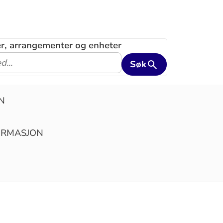
ler, arrangementer og enheter
Søk
N
IRMASJON