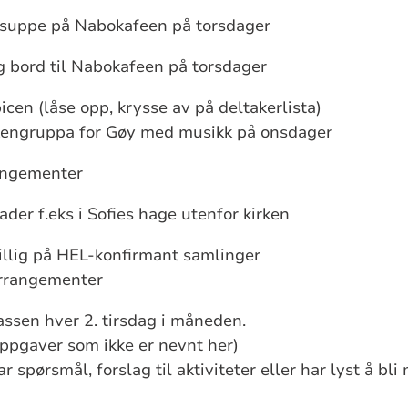
 suppe
på
Nabokafeen på torsdager
og bord til Nabokafeen på torsdager
bicen (låse opp, krysse av på deltakerlista)
kengruppa for Gøy med musikk på onsdager
rangementer
nader
f.eks
i Sofies hage utenfor kirken
illig på HEL-konfirmant samlinger
arrangementer
ssen hver 2. tirsdag i måneden.
 oppgaver som ikke er nevnt her)
 spørsmål, forslag til aktiviteter eller har lyst å bli