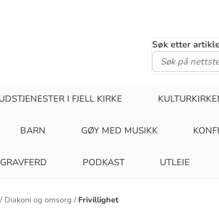
Søk etter artik
UDSTJENESTER I FJELL KIRKE
KULTURKIRKE
BARN
GØY MED MUSIKK
KONF
GRAVFERD
PODKAST
UTLEIE
Diakoni og omsorg
Frivillighet