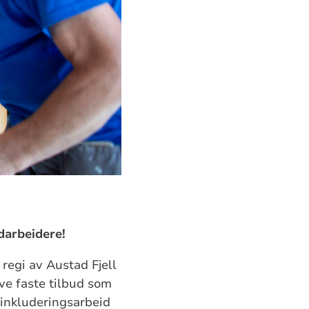
edarbeidere!
i
regi av
A
ustad Fjell
ive
faste tilbud som
inkluderingsarbeid