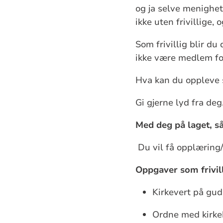
og
ja
selve menighe
ikke uten frivillige
, 
Som frivillig blir du
ikke være medlem for
Hva kan du oppleve s
G
i gjerne lyd fra deg
Med deg på laget, så
Du vil få opplæring/
Oppgaver som frivil
Kirkevert på gu
Ordne med kirke