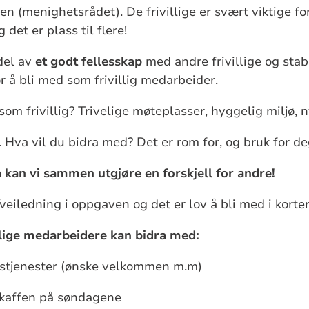
ten
(menighetsrådet).
De frivillige er svært viktige fo
og
det er plass til flere
!
 del av
et godt fellesskap
med andre frivillige og stabe
 å bli med som frivillig medarbeider.
om frivillig? Trivelige møteplasser, hyggelig miljø, 
.
Hva vil du bidra med? Det er rom for, og bruk for deg
 kan vi sammen utgjøre en forskjell for andre!
veiledning i oppgaven og det er lov å bli med i korter
lige medarbeidere kan bidra med:
dstjenester (ønske velkommen
m.m
)
kaffen på søndagene