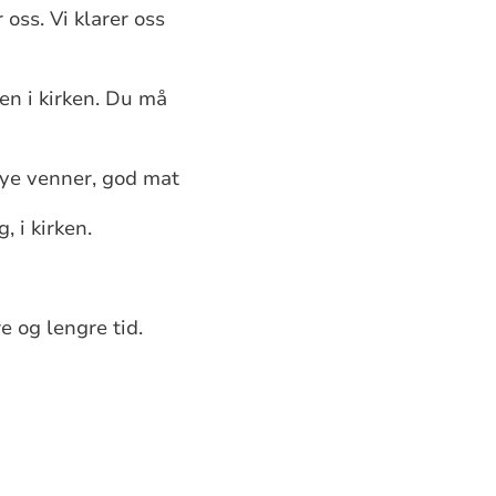
r oss.
Vi klarer oss
n i kirken.
Du må
nye venner, god mat
, i kirken.
e og lengre tid.