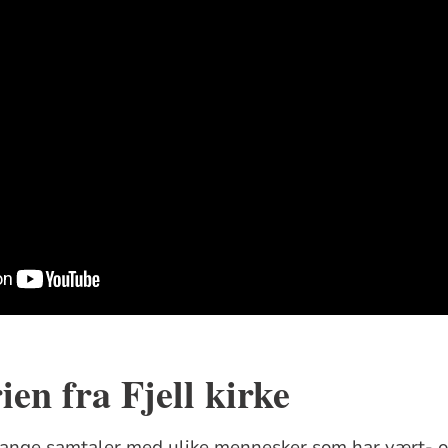
ien fra Fjell kirke
nge samtaler med ulike mennesker som har vært- og 