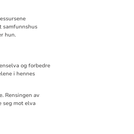
ressursene
 Et samfunnshus
er hun.
menselva og forbedre
ælene i hennes
e. Rensingen av
te seg mot elva