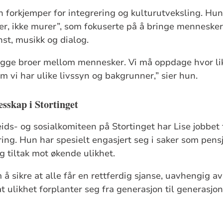
n forkjemper for integrering og kulturutveksling. Hun
er, ikke murer”, som fokuserte på å bringe mennesk
st, musikk og dialog.
bygge broer mellom mennesker. Vi må oppdage hvor lik
m vi har ulike livssyn og bakgrunner,” sier hun.
esskap i Stortinget
s- og sosialkomiteen på Stortinget har Lise jobbet f
ring. Hun har spesielt engasjert seg i saker som pens
g tiltak mot økende ulikhet.
å sikre at alle får en rettferdig sjanse, uavhengig a
 at ulikhet forplanter seg fra generasjon til generasjo