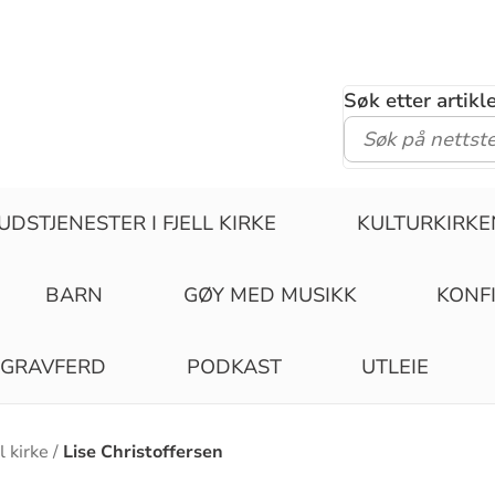
Søk etter artik
UDSTJENESTER I FJELL KIRKE
KULTURKIRKE
BARN
GØY MED MUSIKK
KONF
GRAVFERD
PODKAST
UTLEIE
l kirke
Lise Christoffersen