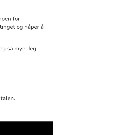
mpen for
rtinget og håper å
meg så mye. Jeg
mtalen.