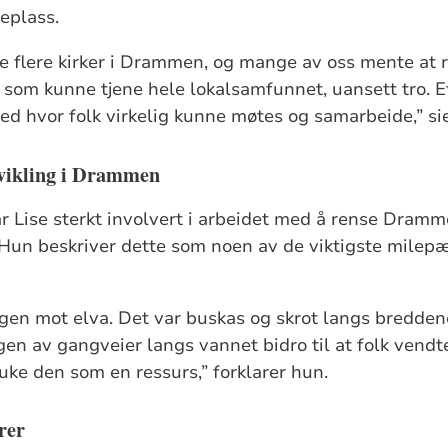
eplass.
de flere kirker i Drammen, og mange av oss mente at 
e som kunne tjene hele lokalsamfunnet, uansett tro.
ted hvor folk virkelig kunne møtes og samarbeide,” si
tvikling i Drammen
ar Lise sterkt involvert i arbeidet med å rense Dram
 Hun beskriver dette som noen av de viktigste milep
gen mot elva. Det var buskas og skrot langs bredden
gen av gangveier langs vannet bidro til at folk vend
uke den som en ressurs,” forklarer hun.
rer