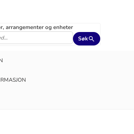
ler, arrangementer og enheter
Søk
N
IRMASJON