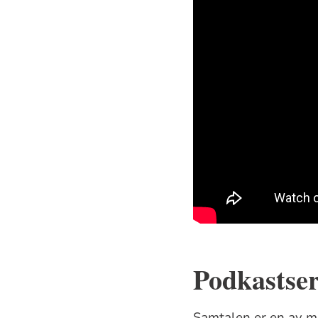
Podkastser
Samtalen er en av ma