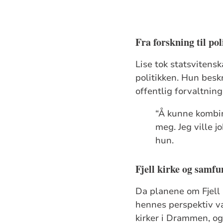
Fra forskning til pol
Lise tok statsvitensk
politikken. Hun besk
offentlig forvaltni
“Å kunne kombine
meg. Jeg ville j
hun.
Fjell kirke og samf
Da planene om Fjell 
hennes perspektiv var
kirker i Drammen, o