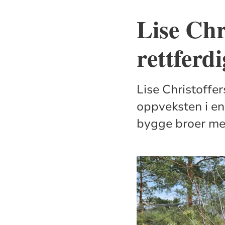
Lise Chr
rettferd
Lise Christoffe
oppveksten i en 
bygge broer mel