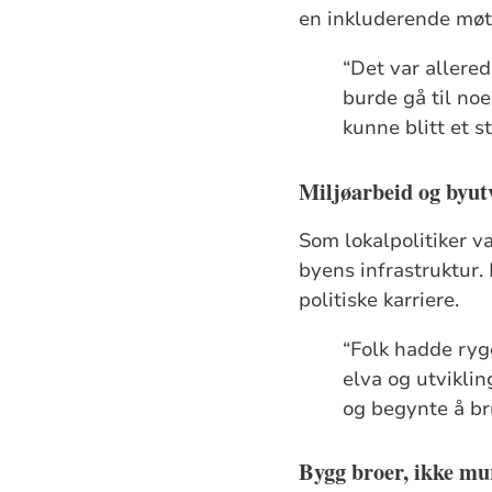
en inkluderende møt
“Det var allere
burde gå til no
kunne blitt et s
Miljøarbeid og byu
Som lokalpolitiker v
byens infrastruktur.
politiske karriere.
“Folk hadde ryg
elva og utviklin
og begynte å br
Bygg broer, ikke mu