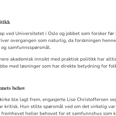
itikk
ap ved Universitetet i Oslo og jobbet som forsker før h
river overgangen som naturlig, da forskningen henn
ng og samfunnsspørsmål.
re akademisk innsikt med praktisk politikk har alltid
obbe med løsninger som har direkte betydning for folk
unnets behov
kirke ble lagt frem, engasjerte Lise Christoffersen s
 kritisk. Hun stilte spørsmål ved om det virkelig var
g fremhevet heller behovet for et samfunnshus som