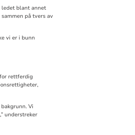
 ledet blant annet
er sammen på tvers av
e vi er i bunn
or rettferdig
jonsrettigheter,
v bakgrunn. Vi
n,” understreker