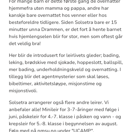
For mange barn er dette første gang de overnatter
hjemmefra uten mamma og pappa, andre har
kanskje bare overnattet hos venner eller hos
besteforeldre tidligere. Siden Solsetra bare er 15
minutter unna Drammen, er det fort å hente barnet
hvis hjemlengselen blir for stor, men som oftest går
det veldig bra!
Her blir de introdusert for leirlivets gleder; bading,
leking, brødskive med sjokade, hoppeslott, ballspill,
mer bading, underholdningskveld og overnatting. I
tillegg blir det agentmysterier som skal løses,
bibeltimer, aktivitetsløype, misjonstime og
misjonstivoli.
Solsetra arrangerer også flere andre leirer. Vi
anbefaler alle! Minileir for 3-7-åringer med følge i
juni, påskeleir for 4.-7. klasse i påsken og vann - og
krepsleir for 5.-8. klasse i begynnelsen av august.
Følg med på nmsu.no under "UCAMP".