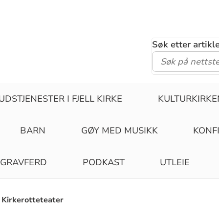
Søk etter artik
UDSTJENESTER I FJELL KIRKE
KULTURKIRKE
BARN
GØY MED MUSIKK
KONF
GRAVFERD
PODKAST
UTLEIE
Kirkerotteteater