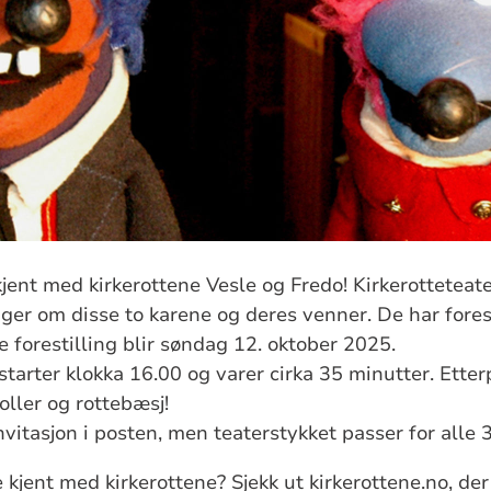
kjent med kirkerottene Vesle og Fredo! Kirkerotteteat
nger om disse to karene og deres venner. De har fores
e forestilling blir søndag 12. oktober 2025.
starter klokka 16.00 og varer cirka 35 minutter. Etter
boller og rottebæsj!
nvitasjon i posten, men teaterstykket passer for alle 3
e kjent med kirkerottene? Sjekk ut kirkerottene.no, der 