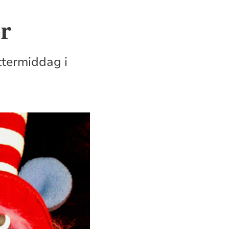
er
ettermiddag i