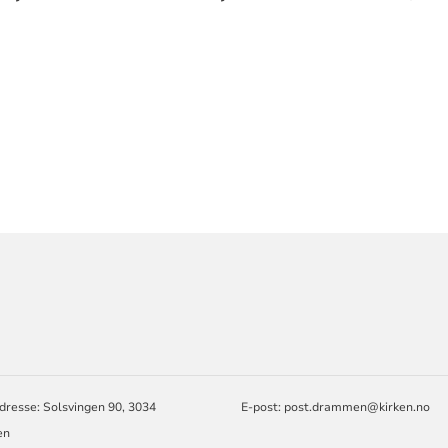
ORMASJON
dresse: Solsvingen 90, 3034
E-post: post.drammen@kirken.no
en