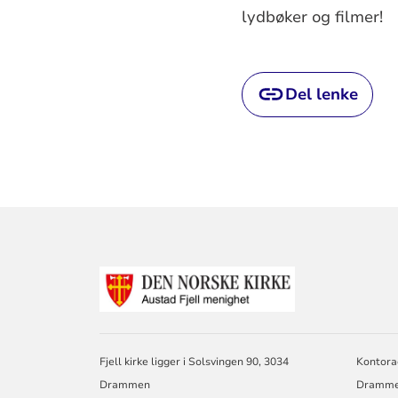
lydbøker og filmer!
Del lenke
KONTAKTINF
FOR
AUSTAD
FJELL
MENIGHET
DRAMMEN
Fjell kirke ligger i Solsvingen 90, 3034
Kontora
Drammen
Dramm