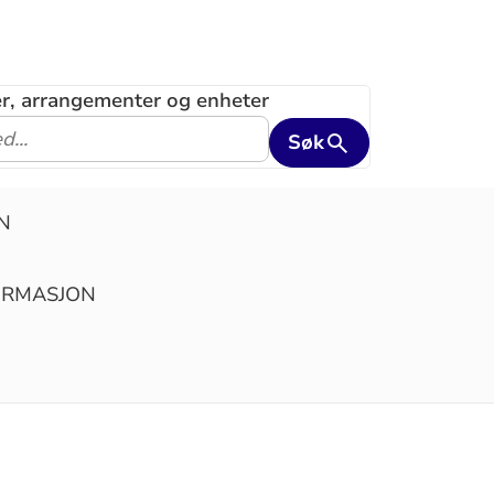
ler, arrangementer og enheter
Søk
N
IRMASJON