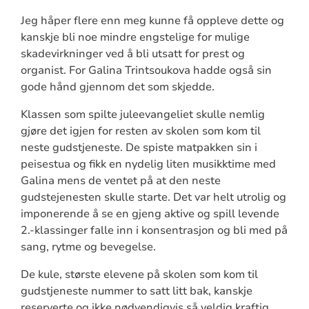
Jeg håper flere enn meg kunne få oppleve dette og
kanskje bli noe mindre engstelige for mulige
skadevirkninger ved å bli utsatt for prest og
organist. For Galina Trintsoukova hadde også sin
gode hånd gjennom det som skjedde.
Klassen som spilte juleevangeliet skulle nemlig
gjøre det igjen for resten av skolen som kom til
neste gudstjeneste. De spiste matpakken sin i
peisestua og fikk en nydelig liten musikktime med
Galina mens de ventet på at den neste
gudstejenesten skulle starte. Det var helt utrolig og
imponerende å se en gjeng aktive og spill levende
2.-klassinger falle inn i konsentrasjon og bli med på
sang, rytme og bevegelse.
De kule, største elevene på skolen som kom til
gudstjeneste nummer to satt litt bak, kanskje
reserverte og ikke nødvendigvis så veldig kraftig