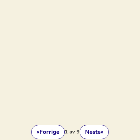
«
Forrige
Neste
»
1
av 9