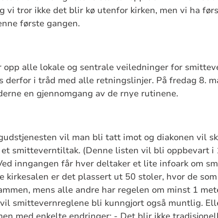
g vi tror ikke det blir kø utenfor kirken, men vi ha før
denne første gangen.
 opp alle lokale og sentrale veiledninger for smittev
 derfor i tråd med alle retningslinjer. På fredag 8. 
derne en gjennomgang av de rnye rutinene.
stjenesten vil man bli tatt imot og diakonen vil s
 smitteverntiltak. (Denne listen vil bli oppbevart i 
Ved inngangen får hver deltaker et lite infoark om sm
ve kirkesalen er det plassert ut 50 stoler, hvor de so
sammen, mens alle andre har regelen om minst 1 met
vil smittevernreglene bli kunngjort også muntlig. Elle
n med enkelte endringer: - Det blir ikke tradisjonel