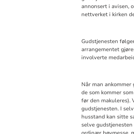
annonsert i avisen, o
nettverket i kirken 
Gudstjenesten følger
arrangementet gjøres
involverte medarbei
Når man ankommer gud
de som kommer som et
før den makuleres). 
gudstjenesten. I sel
husstand kan sitte 
selve gudstjenesten 
ordinær høymesse, me