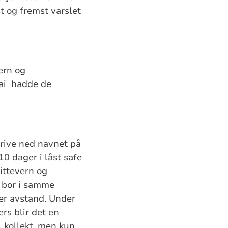
st og fremst varslet
ern og
mai hadde de
krive ned navnet på
10 dager i låst safe
ittevern og
m bor i samme
er avstand. Under
rs blir det en
l kollekt, men kun