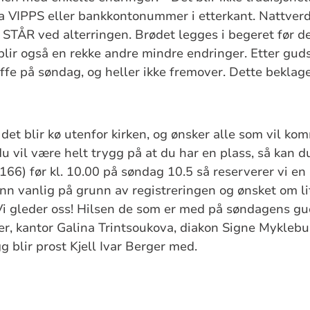
via VIPPS eller bankkontonummer i etterkant. Nattver
STÅR ved alterringen. Brødet legges i begeret før de
blir også en rekke andre mindre endringer. Etter guds
affe på søndag, og heller ikke fremover. Dette beklage
 det blir kø utenfor kirken, og ønsker alle som vil ko
 vil være helt trygg på at du har en plass, så kan d
66) før kl. 10.00 på søndag 10.5 så reserverer vi en 
 enn vanlig på grunn av registreringen og ønsket om li
Vi gleder oss! Hilsen de som er med på søndagens gu
er, kantor Galina Trintsoukova, diakon Signe Myklebus
gg blir prost Kjell Ivar Berger med.