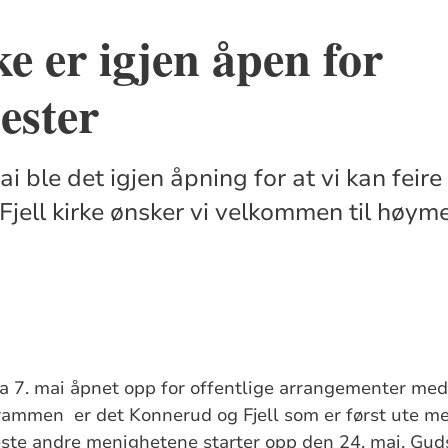
ke er igjen åpen for
ester
i ble det igjen åpning for at vi kan feire
I Fjell kirke ønsker vi velkommen til høym
.
 7. mai åpnet opp for offentlige arrangementer med i
rammen er det Konnerud og Fjell som er først ute med
este andre menighetene starter opp den 24. mai. Guds