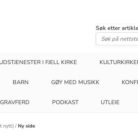
Søk etter artik
UDSTJENESTER I FJELL KIRKE
KULTURKIRKE
BARN
GØY MED MUSIKK
KONF
GRAVFERD
PODKAST
UTLEIE
 nytt)
Ny side