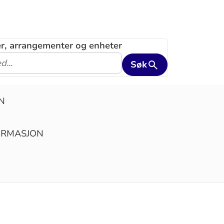
ler, arrangementer og enheter
Søk
N
IRMASJON