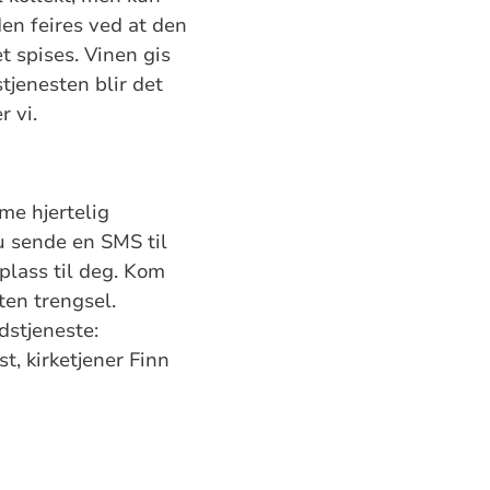
den feires ved at den
t spises. Vinen gis
tjenesten blir det
r vi.
mme hjertelig
u sende en SMS til
plass til deg. Kom
ten trengsel.
dstjeneste:
t, kirketjener Finn