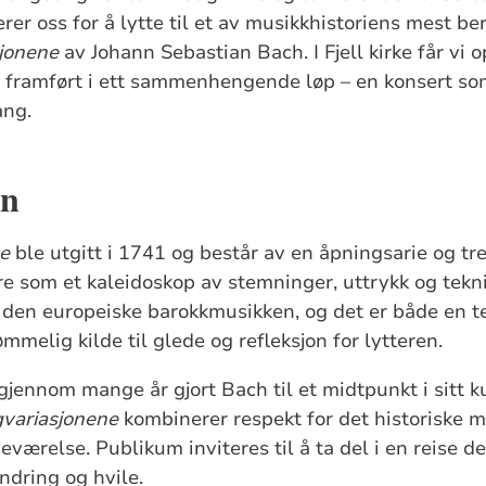
rer oss for å lytte til et av musikkhistoriens mest b
jonene
av Johann Sebastian Bach. I Fjell kirke får vi 
framført i ett sammenhengende løp – en konsert som 
ang.
en
e
ble utgitt i 1741 og består av en åpningsarie og tre
re som et kaleidoskop av stemninger, uttrykk og tekn
den europeiske barokkmusikken, og det er både en te
melig kilde til glede og refleksjon for lytteren.
jennom mange år gjort Bach til et midtpunkt i sitt 
variasjonene
kombinerer respekt for det historiske 
eværelse. Publikum inviteres til å ta del i en reise 
ndring og hvile.