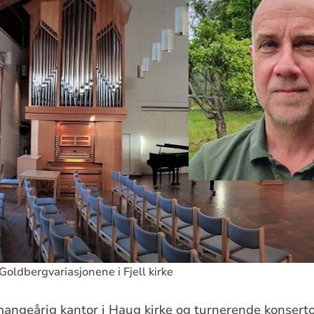
Goldbergvariasjonene i Fjell kirke
angeårig kantor i Haug kirke og turnerende konsertor