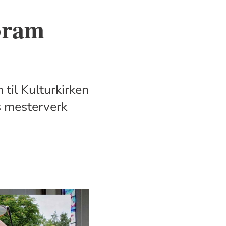
bram
til Kulturkirken
s mesterverk