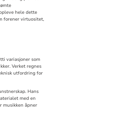
erømte
oppleve hele dette
forener virtuositet,
tti variasjoner som
ikker. Verket regnes
knisk utfordring for
kunstnerskap. Hans
materialet med en
der musikken åpner