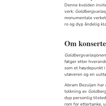
Denne kvelden invite
verk:
Goldbergvarias
monumentale verket 
ro og dyp åndelig kl
Om konsert
Goldbergvariasjonen
følger etter hverand
som et høydepunkt i 
utøveren og en uuttøm
Abram Bezuijen har g
tolkning av
Goldberg
dyp personlig tilsted
rom for ettertanke, u