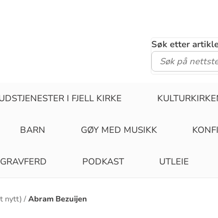
Søk etter artik
UDSTJENESTER I FJELL KIRKE
KULTURKIRKE
BARN
GØY MED MUSIKK
KONF
GRAVFERD
PODKAST
UTLEIE
 nytt)
Abram Bezuijen