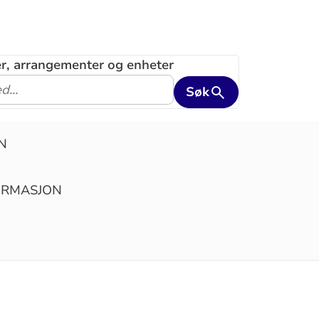
ler, arrangementer og enheter
Søk
N
IRMASJON