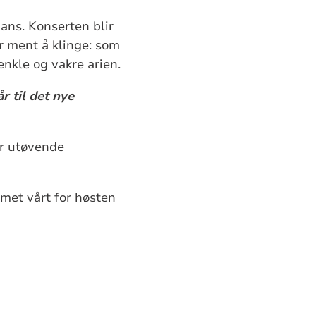
ans. Konserten blir
er ment å klinge: som
nkle og vakre arien.
 til det nye
or utøvende
et vårt for høsten