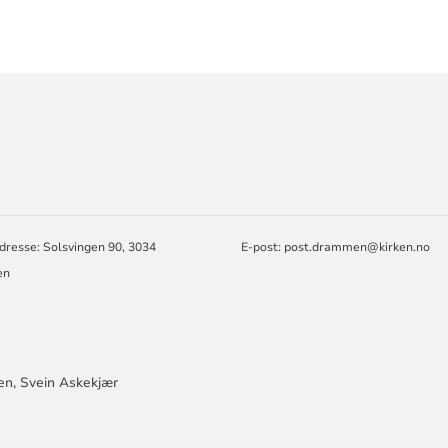
ORMASJON
dresse: Solsvingen 90, 3034
E-post: post.drammen@kirken.no
en
en, Svein Askekjær