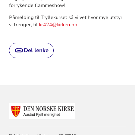
forrykende flammeshow!
Påmelding til Tryllekurset så vi vet hvor mye utstyr
vi trenger, til
kr424@kirken.no
Del lenke
KONTAKTINFORMASJON
FOR
AUSTAD
FJELL
MENIGHET
DRAMMEN