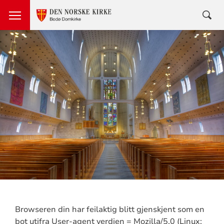
Browseren din har feilaktig blitt gjenskjent som en
bot utifra User-agent verdien = Mozilla/5.0 (Linux;