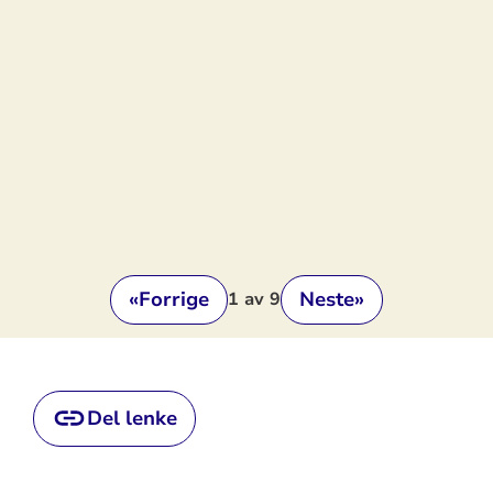
«
Forrige
Neste
»
1
av 9
Del lenke