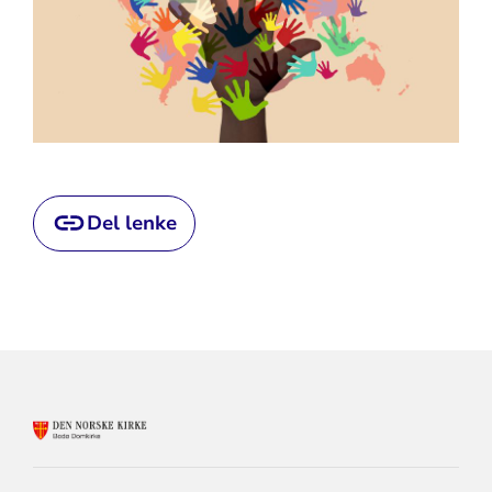
Del lenke
KONTAKTINFORMASJON
FOR
BODØ
DOMKIRKE