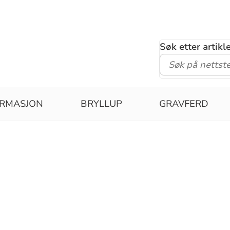
Søk etter artik
IRMASJON
BRYLLUP
GRAVFERD