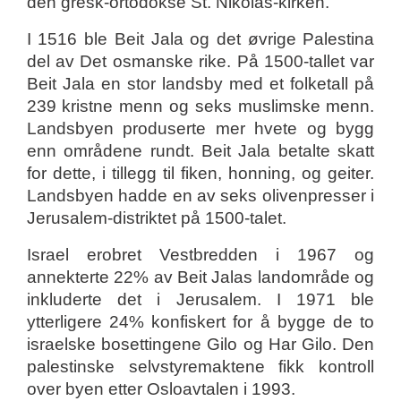
den gresk-ortodokse St. Nikolas-kirken.
I 1516 ble Beit Jala og det øvrige Palestina
del av Det osmanske rike. På 1500-tallet var
Beit Jala en stor landsby med et folketall på
239 kristne menn og seks muslimske menn.
Landsbyen produserte mer hvete og bygg
enn områdene rundt. Beit Jala betalte skatt
for dette, i tillegg til fiken, honning, og geiter.
Landsbyen hadde en av seks olivenpresser i
Jerusalem-distriktet på 1500-talet.
Israel erobret Vestbredden i 1967 og
annekterte 22% av Beit Jalas landområde og
inkluderte det i Jerusalem. I 1971 ble
ytterligere 24% konfiskert for å bygge de to
israelske bosettingene Gilo og Har Gilo. Den
palestinske selvstyremaktene fikk kontroll
over byen etter Osloavtalen i 1993.