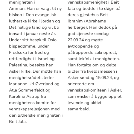
menigheten i
vennskapsmenighet i Beit
Amman. Han er valgt til ny
Jala og bodde i to døgn på
biskop i Den evangelisk-
deres gjestehus Beit
lutherske kirke i Jordan og
Ibrahim (Abrahams
Det hellige land og vil bli
herberge). Han deltok på
innsatt i januar neste år.
gudstjeneste søndag
Under sitt besøk til Oslo
22.09.24 og møtte
bispedømme, under
avtroppende og
Fredsuka for fred og
påtroppende sokneprest,
rettferdighet i Israel og
samt lekfolk i menigheten.
Palestina, besøkte han
Han fortalte om og delte
Asker kirke. Der møtte han
bilder fra kveldsmessen i
menighetsrådets leder
Asker søndag 15.09.24, og
Marianne Uri Øverland og
orienterte om
Atle Sommerfeldt og
vennskapskomiteen i Asker,
Karoline Astrup fra
som ønsker å bygge opp et
menighetens komite for
levende og aktivt
vennskapsrelasjonen med
samarbeid.
den lutherske menigheten i
Beit Jala.