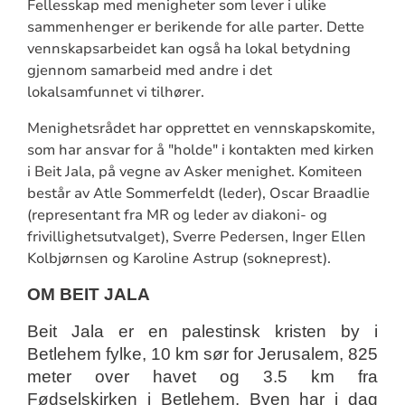
Fellesskap med menigheter som lever i ulike
sammenhenger er berikende for alle parter. Dette
vennskapsarbeidet kan også ha lokal betydning
gjennom samarbeid med andre i det
lokalsamfunnet vi tilhører.
Menighetsrådet har opprettet en vennskapskomite,
som har ansvar for å "holde" i kontakten med kirken
i Beit Jala, på vegne av Asker menighet. Komiteen
består av Atle Sommerfeldt (leder), Oscar Braadlie
(representant fra MR og leder av diakoni- og
frivillighetsutvalget), Sverre Pedersen, Inger Ellen
Kolbjørnsen og Karoline Astrup (sokneprest).
OM BEIT JALA
Beit Jala er en palestinsk kristen by i
Betlehem fylke, 10 km sør for Jerusalem, 825
meter over havet og 3.5 km fra
Fødselskirken i Betlehem. Byen har i dag