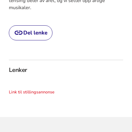
tensing deler av året, og vi setter opp årlige
musikaler.
Del lenke
Lenker
Link til stillingsannonse