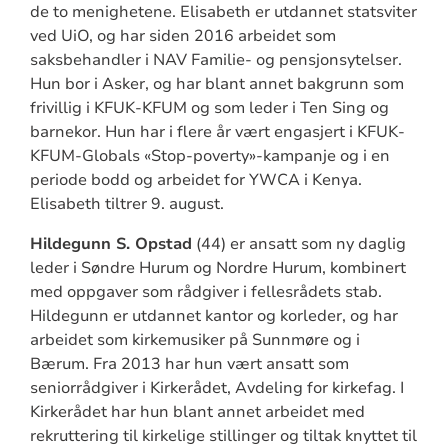
de to menighetene. Elisabeth er utdannet statsviter
ved UiO, og har siden 2016 arbeidet som
saksbehandler i NAV Familie- og pensjonsytelser.
Hun bor i Asker, og har blant annet bakgrunn som
frivillig i KFUK-KFUM og som leder i Ten Sing og
barnekor. Hun har i flere år vært engasjert i KFUK-
KFUM-Globals «Stop-poverty»-kampanje og i en
periode bodd og arbeidet for YWCA i Kenya.
Elisabeth tiltrer 9. august.
Hildegunn S. Opstad
(44) er ansatt som ny daglig
leder i Søndre Hurum og Nordre Hurum, kombinert
med oppgaver som rådgiver i fellesrådets stab.
Hildegunn er utdannet kantor og korleder, og har
arbeidet som kirkemusiker på Sunnmøre og i
Bærum. Fra 2013 har hun vært ansatt som
seniorrådgiver i Kirkerådet, Avdeling for kirkefag. I
Kirkerådet har hun blant annet arbeidet med
rekruttering til kirkelige stillinger og tiltak knyttet til